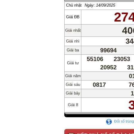
Chủ nhật
Ngày:
14/09/2025
27
Giải ĐB
40
Giải nhất
34
Giải nhì
99694
Giải ba
55106
23053
Giải tư
20952
31
0
Giải năm
0817
7
Giải sáu
1
Giải bảy
Giải 8
Đổi số trúng