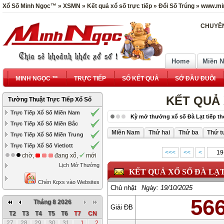
Xổ Số Minh Ngọc™ » XSMN » Kết quả xổ số trực tiếp » Đổi Số Trúng » www.mi
CHUYÊN
Home
Miền 
MINH NGỌC ™
TRỰC TIẾP
SỔ KẾT QUẢ
SỚ ĐẦU ĐUÔI
KẾT QUẢ 
Tường Thuật Trực Tiếp Xổ Số
Trực Tiếp Xổ Số Miền Nam
Kỳ mở thưởng xổ số Đà Lạt tiếp the
Trực Tiếp Xổ Số Miền Bắc
Miền Nam
Thứ hai
Thứ ba
Thứ t
Trực Tiếp Xổ Số Miền Trung
Trực Tiếp Xổ Số Vietlott
<<<
<<
<
chờ,
đang xổ,
mới
Lịch Mở Thưởng
KẾT QUẢ XỔ SỐ ĐÀ LẠ
Chèn Kqxs vào Websites
Chủ nhật
Ngày:
19/10/2025
56
Tháng 8 2026
Giải ĐB
T2
T3
T4
T5
T6
T7
CN
27
28
29
30
31
1
2