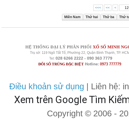
<<<
<<
<
Miền Nam
Thứ hai
Thứ ba
Thứ t
HỆ THỐNG ĐẠI LÝ PHÂN PHỐI
XỔ SỐ MINH NG
Trụ sở: 119 Ngô Tất Tố, Phường 22, Quận Bình Thạnh, TP. HC
028 6266 2222 - 090 363 7779
Tel:
ĐỔI SỐ TRÚNG ĐẶC BIỆT
Hotline:
0973 777779
Điều khoản sử dụng
| Liên hệ: 
Xem trên Google Tìm Kiế
Copyright © 2006 - 2