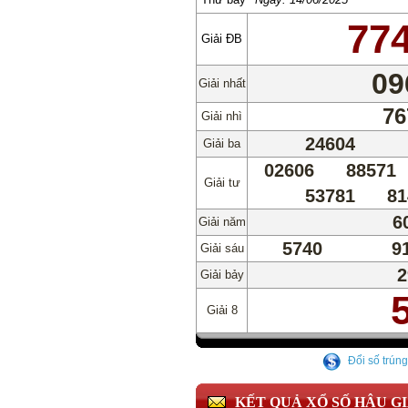
77
Giải ĐB
09
Giải nhất
76
Giải nhì
24604
Giải ba
02606
88571
Giải tư
53781
81
6
Giải năm
5740
9
Giải sáu
2
Giải bảy
Giải 8
Đổi số trúng
KẾT QUẢ XỔ SỐ HẬU G