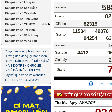
Kết quả xổ số Long An
58
Giải nhất
Kết quả xổ số Sóc Trăng
Kết quả xổ số Tây Ninh
02
Giải nhì
Kết quả xổ số Tiền Giang
82315
Giải ba
Kết quả xổ số TP. HCM
Kết quả xổ số Trà Vinh
11534
49070
Giải tư
Kết quả xổ số Vĩnh Long
04254
63
Kết quả xổ số Vũng Tàu
1
Giải năm
Có gì mới trong phiên bản này
4412
0
Giải sáu
Hướng dẫn đăng ký thành viên,
2
Giải bảy
in vé dò
Hướng Dẫn In Vé Dò Kết Quả Xổ
Số
IN VÉ DÒ TRÊN CHROME
Giải 8
IN VÉ DÒ TRÊN FIREFOX
Lấy kết quả xổ số về websites
của bạn
THIẾT LẬP KHỔ GIẤY A4
Đổi số trúng
KẾT QUẢ XỔ SỐ HẬU G
Thứ bảy
Ngày:
28/06/2025