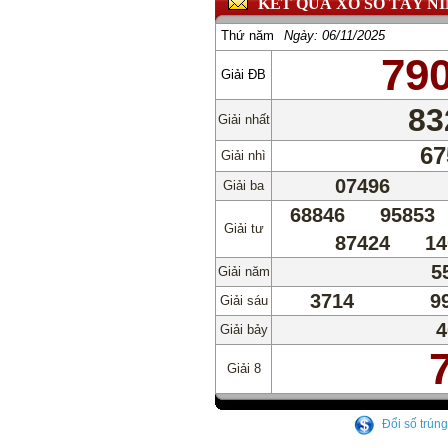
KẾT QUẢ XỔ SỐ TÂY N
Thứ năm
Ngày:
06/11/2025
79
Giải ĐB
83
Giải nhất
67
Giải nhì
07496
Giải ba
68846
95853
Giải tư
87424
14
5
Giải năm
3714
9
Giải sáu
4
Giải bảy
Giải 8
Đổi số trúng