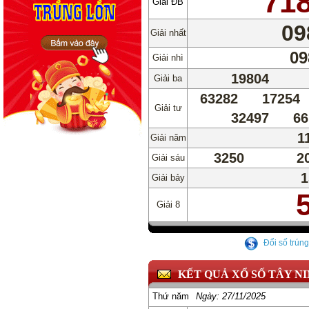
71
Giải ĐB
09
Giải nhất
09
Giải nhì
19804
Giải ba
63282
17254
Giải tư
32497
66
1
Giải năm
3250
2
Giải sáu
1
Giải bảy
Giải 8
Đổi số trúng
KẾT QUẢ XỔ SỐ TÂY N
Thứ năm
Ngày:
27/11/2025