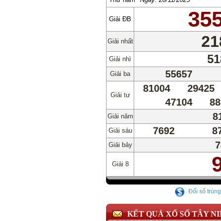
35
Giải ĐB
21
Giải nhất
51
Giải nhì
55657
Giải ba
81004
29425
Giải tư
47104
88
8
Giải năm
7692
8
Giải sáu
7
Giải bảy
Giải 8
Đổi số trúng
KẾT QUẢ XỔ SỐ TÂY N