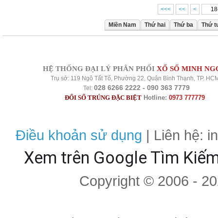
<<<
<<
<
Miền Nam
Thứ hai
Thứ ba
Thứ t
HỆ THỐNG ĐẠI LÝ PHÂN PHỐI
XỔ SỐ MINH NG
Trụ sở: 119 Ngô Tất Tố, Phường 22, Quận Bình Thạnh, TP. HC
028 6266 2222 - 090 363 7779
Tel:
ĐỔI SỐ TRÚNG ĐẶC BIỆT
Hotline:
0973 777779
Điều khoản sử dụng
| Liên hệ: 
Xem trên Google Tìm Kiế
Copyright © 2006 - 2