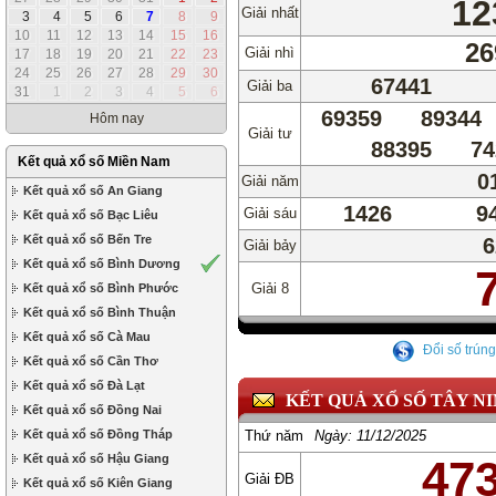
12
Giải nhất
3
4
5
6
7
8
9
10
11
12
13
14
15
16
26
Giải nhì
17
18
19
20
21
22
23
24
25
26
27
28
29
30
67441
Giải ba
31
1
2
3
4
5
6
69359
89344
Hôm nay
Giải tư
88395
74
Kết quả xổ số Miền Nam
0
Giải năm
Kết quả xổ số An Giang
1426
9
Giải sáu
Kết quả xổ số Bạc Liêu
Kết quả xổ số Bến Tre
6
Giải bảy
Kết quả xổ số Bình Dương
Giải 8
Kết quả xổ số Bình Phước
Kết quả xổ số Bình Thuận
Kết quả xổ số Cà Mau
Đổi số trúng
Kết quả xổ số Cần Thơ
Kết quả xổ số Đà Lạt
KẾT QUẢ XỔ SỐ TÂY N
Kết quả xổ số Đồng Nai
Kết quả xổ số Đồng Tháp
Thứ năm
Ngày:
11/12/2025
Kết quả xổ số Hậu Giang
47
Giải ĐB
Kết quả xổ số Kiên Giang