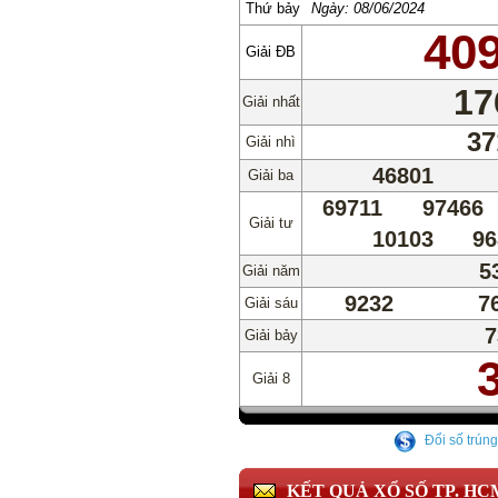
Thứ bảy
Ngày:
08/06/2024
40
Giải ĐB
17
Giải nhất
37
Giải nhì
46801
Giải ba
69711
97466
Giải tư
10103
96
5
Giải năm
9232
7
Giải sáu
7
Giải bảy
Giải 8
Đổi số trúng
KẾT QUẢ XỔ SỐ TP. HC