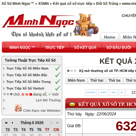
Xổ Số Minh Ngọc™ » XSMN » Kết quả xổ số trực tiếp » Đổi Số Trúng » www.mi
CHUYÊN
Home
Miền 
MINH NGỌC ™
TRỰC TIẾP
SỔ KẾT QUẢ
SỚ ĐẦU ĐUÔI
KẾT QUẢ 
Tường Thuật Trực Tiếp Xổ Số
Trực Tiếp Xổ Số Miền Nam
Kỳ mở thưởng xổ số TP. HCM tiếp t
Trực Tiếp Xổ Số Miền Bắc
Miền Nam
Thứ hai
Thứ ba
Thứ t
Trực Tiếp Xổ Số Miền Trung
Trực Tiếp Xổ Số Vietlott
<<<<
<<<
<<
<
chờ,
đang xổ,
mới
Lịch Mở Thưởng
KẾT QUẢ XỔ SỐ TP. HC
Chèn Kqxs vào Websites
Thứ bảy
Ngày:
22/06/2024
63
Tháng 8 2026
Giải ĐB
T2
T3
T4
T5
T6
T7
CN
27
28
29
30
31
1
2