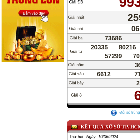
99
Giải ĐB
25
Giải nhất
06
Giải nhì
73686
Giải ba
20335
80216
Giải tư
57299
70
3
Giải năm
6612
7
Giải sáu
2
Giải bảy
Giải 8
Đổi số trúng
KẾT QUẢ XỔ SỐ TP. HC
Thứ hai
Ngày:
10/06/2024