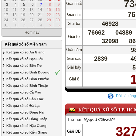
73
Giải nhất
3
4
5
6
7
8
9
10
11
12
13
14
15
16
76
Giải nhì
17
18
19
20
21
22
23
24
25
26
27
28
29
30
46928
Giải ba
31
1
2
3
4
5
6
76662
04889
Hôm nay
Giải tư
32998
86
Kết quả xổ số Miền Nam
9
Giải năm
Kết quả xổ số An Giang
2839
4
Giải sáu
Kết quả xổ số Bạc Liêu
Kết quả xổ số Bến Tre
5
Giải bảy
Kết quả xổ số Bình Dương
Giải 8
Kết quả xổ số Bình Phước
Kết quả xổ số Bình Thuận
Kết quả xổ số Cà Mau
Đổi số trúng
Kết quả xổ số Cần Thơ
Kết quả xổ số Đà Lạt
KẾT QUẢ XỔ SỐ TP. HC
Kết quả xổ số Đồng Nai
Kết quả xổ số Đồng Tháp
Thứ hai
Ngày:
17/06/2024
Kết quả xổ số Hậu Giang
32
Giải ĐB
Kết quả xổ số Kiên Giang