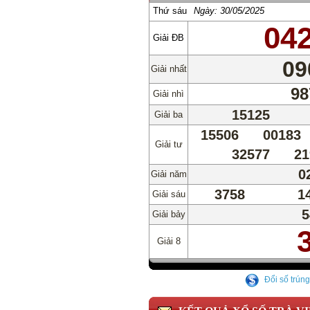
Thứ sáu
Ngày:
30/05/2025
04
Giải ĐB
09
Giải nhất
98
Giải nhì
15125
Giải ba
15506
00183
Giải tư
32577
21
0
Giải năm
3758
1
Giải sáu
5
Giải bảy
Giải 8
Đổi số trúng