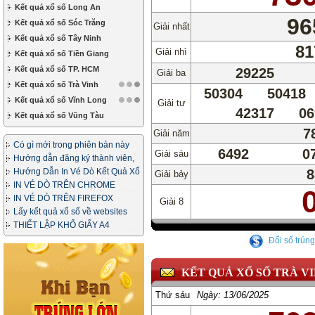
Kết quả xổ số Long An
96
Kết quả xổ số Sóc Trăng
Giải nhất
Kết quả xổ số Tây Ninh
81
Giải nhì
Kết quả xổ số Tiền Giang
Kết quả xổ số TP. HCM
29225
Giải ba
Kết quả xổ số Trà Vinh
50304
50418
Kết quả xổ số Vĩnh Long
Giải tư
42317
06
Kết quả xổ số Vũng Tàu
7
Giải năm
Có gì mới trong phiên bản này
6492
0
Giải sáu
Hướng dẫn đăng ký thành viên,
in vé dò
Hướng Dẫn In Vé Dò Kết Quả Xổ
8
Giải bảy
Số
IN VÉ DÒ TRÊN CHROME
IN VÉ DÒ TRÊN FIREFOX
Giải 8
Lấy kết quả xổ số về websites
của bạn
THIẾT LẬP KHỔ GIẤY A4
Đổi số trúng
KẾT QUẢ XỔ SỐ TRÀ V
Thứ sáu
Ngày:
13/06/2025