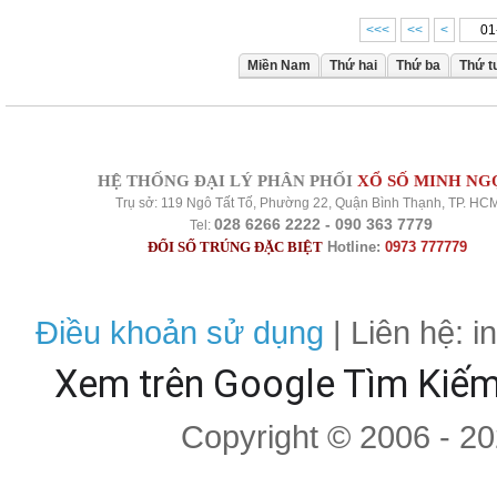
<<<
<<
<
Miền Nam
Thứ hai
Thứ ba
Thứ t
HỆ THỐNG ĐẠI LÝ PHÂN PHỐI
XỔ SỐ MINH NG
Trụ sở: 119 Ngô Tất Tố, Phường 22, Quận Bình Thạnh, TP. HC
028 6266 2222 - 090 363 7779
Tel:
ĐỔI SỐ TRÚNG ĐẶC BIỆT
Hotline:
0973 777779
Điều khoản sử dụng
| Liên hệ: 
Xem trên Google Tìm Kiế
Copyright © 2006 - 2