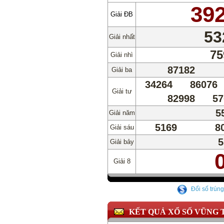
39
Giải ĐB
53
Giải nhất
75
Giải nhì
87182
Giải ba
34264
86076
Giải tư
82998
57
5
Giải năm
5169
8
Giải sáu
5
Giải bảy
Giải 8
Đổi số trúng
KẾT QUẢ XỔ SỐ VŨNG 