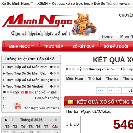
Xổ Số Minh Ngọc™ » XSMN » Kết quả xổ số trực tiếp » Đổi Số Trúng » www.mi
CHUYÊN
Home
Miền 
MINH NGỌC ™
TRỰC TIẾP
SỔ KẾT QUẢ
SỚ ĐẦU ĐUÔI
KẾT QUẢ X
Tường Thuật Trực Tiếp Xổ Số
Trực Tiếp Xổ Số Miền Nam
Kỳ mở thưởng xổ số Vũng Tàu tiếp 
Trực Tiếp Xổ Số Miền Bắc
Miền Nam
Thứ hai
Thứ ba
Thứ t
Trực Tiếp Xổ Số Miền Trung
Trực Tiếp Xổ Số Vietlott
<<<
<<
<
chờ,
đang xổ,
mới
Lịch Mở Thưởng
KẾT QUẢ XỔ SỐ VŨNG 
Chèn Kqxs vào Websites
Thứ ba
Ngày:
01/07/2025
54
Tháng 8 2026
Giải ĐB
T2
T3
T4
T5
T6
T7
CN
27
28
29
30
31
1
2