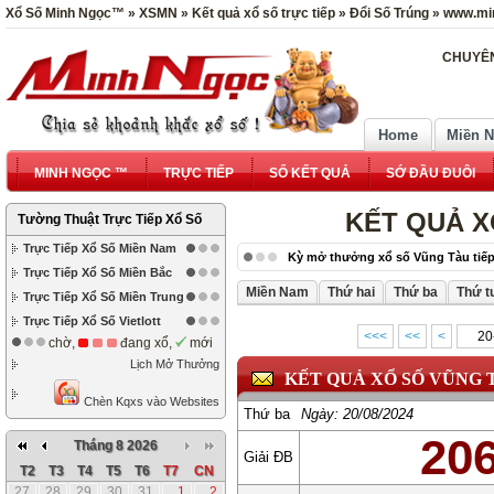
Xổ Số Minh Ngọc™ » XSMN » Kết quả xổ số trực tiếp » Đổi Số Trúng » www.mi
CHUYÊN
Home
Miền 
MINH NGỌC ™
TRỰC TIẾP
SỔ KẾT QUẢ
SỚ ĐẦU ĐUÔI
KẾT QUẢ X
Tường Thuật Trực Tiếp Xổ Số
Trực Tiếp Xổ Số Miền Nam
Kỳ mở thưởng xổ số Vũng Tàu tiếp 
Trực Tiếp Xổ Số Miền Bắc
Miền Nam
Thứ hai
Thứ ba
Thứ t
Trực Tiếp Xổ Số Miền Trung
Trực Tiếp Xổ Số Vietlott
<<<
<<
<
chờ,
đang xổ,
mới
Lịch Mở Thưởng
KẾT QUẢ XỔ SỐ VŨNG 
Chèn Kqxs vào Websites
Thứ ba
Ngày:
20/08/2024
20
Tháng 8 2026
Giải ĐB
T2
T3
T4
T5
T6
T7
CN
27
28
29
30
31
1
2