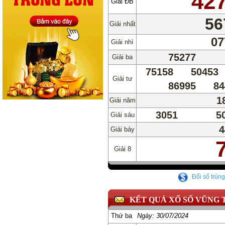
42
Giải ĐB
56
Giải nhất
07
Giải nhì
75277
Giải ba
75158
50453
Giải tư
86995
84
1
Giải năm
3051
5
Giải sáu
4
Giải bảy
Giải 8
Đổi số trúng
KẾT QUẢ XỔ SỐ VŨNG 
Thứ ba
Ngày:
30/07/2024