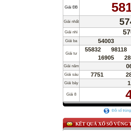
58
Giải ĐB
57
Giải nhất
57
Giải nhì
54003
Giải ba
55832
98118
Giải tư
16905
28
0
Giải năm
7751
2
Giải sáu
1
Giải bảy
Giải 8
Đổi số trúng
KẾT QUẢ XỔ SỐ VŨNG 