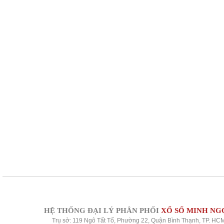
HỆ THỐNG ĐẠI LÝ PHÂN PHỐI
XỔ SỐ MINH NG
Trụ sở: 119 Ngô Tất Tố, Phường 22, Quận Bình Thạnh, TP. HC