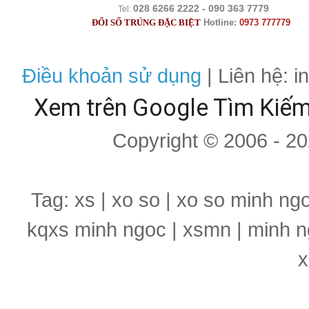
028 6266 2222 - 090 363 7779
Tel:
ĐỔI SỐ TRÚNG ĐẶC BIỆT
Hotline:
0973 777779
Điều khoản sử dụng
| Liên hệ: 
Xem trên Google Tìm Kiế
Copyright © 2006 - 2
Tag: xs | xo so | xo so minh ng
kqxs minh ngoc | xsmn | minh n
x