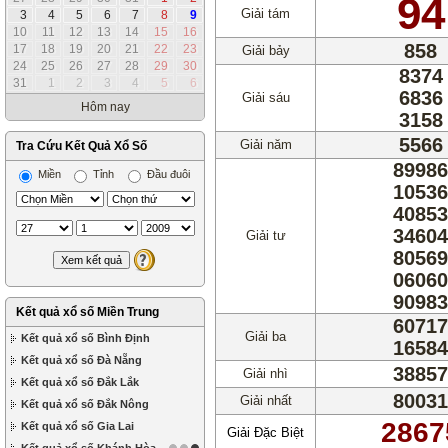
94
Giải tám
3
4
5
6
7
8
9
10
11
12
13
14
15
16
858
17
18
19
20
21
22
23
Giải bảy
24
25
26
27
28
29
30
8374
31
1
2
3
4
5
6
6836
Giải sáu
Hôm nay
3158
5566
Giải năm
Tra Cứu Kết Quả Xổ Số
89986
Miền
Tỉnh
Đầu đuôi
10536
40853
34604
Giải tư
80569
06060
90983
Kết quả xổ số Miền Trung
60717
Giải ba
Kết quả xổ số Bình Định
16584
Kết quả xổ số Đà Nẵng
38857
Giải nhì
Kết quả xổ số Đắk Lắk
80031
Giải nhất
Kết quả xổ số Đắk Nông
2867
Kết quả xổ số Gia Lai
Giải Đặc Biệt