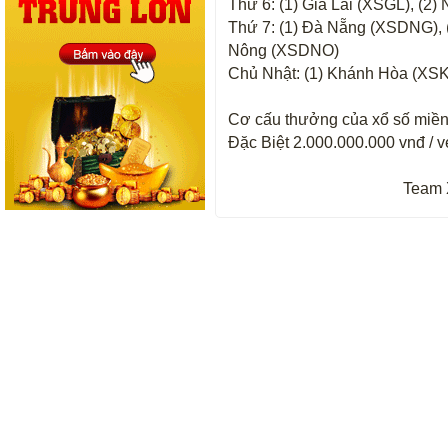
Thứ 6: (1) Gia Lai (XSGL), (2
Thứ 7: (1) Đà Nẵng (XSDNG), 
Nông (XSDNO)
Chủ Nhật: (1) Khánh Hòa (XSK
Cơ cấu thưởng của xổ số miền t
Đặc Biệt 2.000.000.000 vnđ / v
Team 