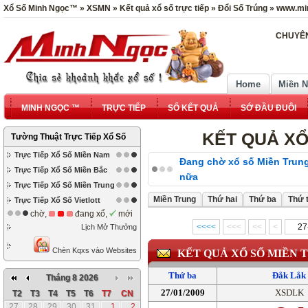
Xổ Số Minh Ngọc™ » XSMN » Kết quả xổ số trực tiếp » Đổi Số Trúng » www.mi
CHUYÊN
Home
Miền 
MINH NGỌC ™
TRỰC TIẾP
SỔ KẾT QUẢ
SỚ ĐẦU ĐUÔI
KẾT QUẢ XỔ
Tường Thuật Trực Tiếp Xổ Số
Trực Tiếp Xổ Số Miền Nam
Đang chờ xổ số Miền Trung 
Trực Tiếp Xổ Số Miền Bắc
nữa
Trực Tiếp Xổ Số Miền Trung
Miền Trung
Thứ hai
Thứ ba
Thứ 
Trực Tiếp Xổ Số Vietlott
chờ,
đang xổ,
mới
<<<<
<<<
<<
<
Lịch Mở Thưởng
Chèn Kqxs vào Websites
KẾT QUẢ XỔ SỐ MIỀN 
Thứ ba
Đắk Lắk
Tháng 8 2026
27/01/2009
XSDLK
T2
T3
T4
T5
T6
T7
CN
27
28
29
30
31
1
2