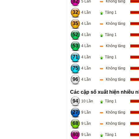
82
5 Lần
Không tăng
32
4 Lần
Tăng 1
35
4 Lần
Không tăng
52
4 Lần
Tăng 1
53
4 Lần
Không tăng
71
4 Lần
Tăng 1
75
4 Lần
Không tăng
96
4 Lần
Không tăng
Các cặp số xuất hiện nhiều n
94
10 Lần
Tăng 1
27
9 Lần
Không tăng
68
9 Lần
Không tăng
80
9 Lần
Tăng 1