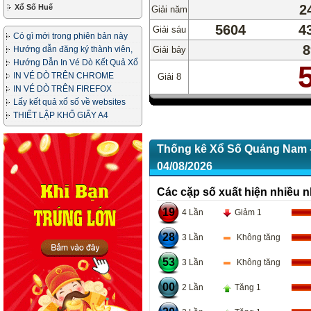
2
Xổ Số Huế
Giải năm
5604
4
Giải sáu
Có gì mới trong phiên bản này
8
Hướng dẫn đăng ký thành viên,
Giải bảy
in vé dò
Hướng Dẫn In Vé Dò Kết Quả Xổ
Số
IN VÉ DÒ TRÊN CHROME
Giải 8
IN VÉ DÒ TRÊN FIREFOX
Lấy kết quả xổ số về websites
của bạn
THIẾT LẬP KHỔ GIẤY A4
Thống kê Xổ Số Quảng Nam -
04/08/2026
Các cặp số xuất hiện nhiều n
19
4 Lần
Giảm 1
28
3 Lần
Không tăng
53
3 Lần
Không tăng
00
2 Lần
Tăng 1