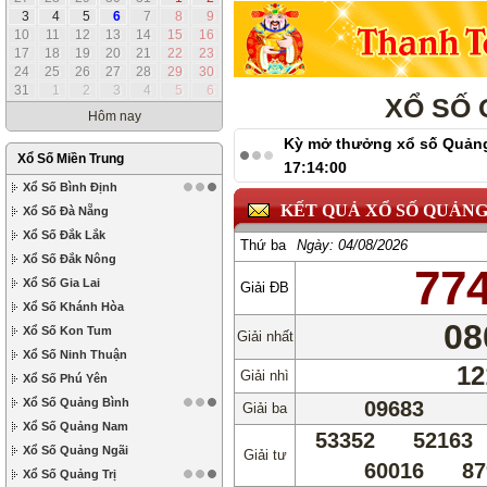
3
4
5
6
7
8
9
10
11
12
13
14
15
16
17
18
19
20
21
22
23
24
25
26
27
28
29
30
31
1
2
3
4
5
6
XỔ SỐ
Hôm nay
Kỳ mở thưởng xổ số Quảng 
Xổ Số Miền Trung
17:14:00
Xổ Số Bình Định
KẾT QUẢ XỔ SỐ QUẢN
Xổ Số Đà Nẵng
Xổ Số Đắk Lắk
Thứ ba
Ngày:
04/08/2026
Xổ Số Đắk Nông
77
Xổ Số Gia Lai
Giải ĐB
Xổ Số Khánh Hòa
08
Xổ Số Kon Tum
Giải nhất
Xổ Số Ninh Thuận
12
Giải nhì
Xổ Số Phú Yên
Xổ Số Quảng Bình
09683
Giải ba
Xổ Số Quảng Nam
53352
52163
Xổ Số Quảng Ngãi
Giải tư
60016
87
Xổ Số Quảng Trị