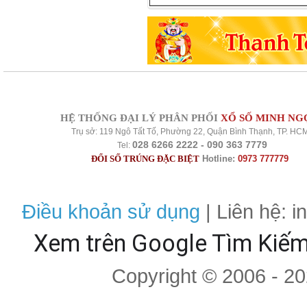
HỆ THỐNG ĐẠI LÝ PHÂN PHỐI
XỔ SỐ MINH NG
Trụ sở: 119 Ngô Tất Tố, Phường 22, Quận Bình Thạnh, TP. HC
028 6266 2222 - 090 363 7779
Tel:
ĐỔI SỐ TRÚNG ĐẶC BIỆT
Hotline:
0973 777779
Điều khoản sử dụng
| Liên hệ: 
Xem trên Google Tìm Kiế
Copyright © 2006 - 2