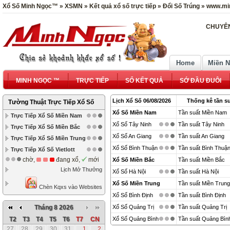
Xổ Số Minh Ngọc™ » XSMN » Kết quả xổ số trực tiếp » Đổi Số Trúng » www.mi
CHUYÊN
Home
Miền 
MINH NGỌC ™
TRỰC TIẾP
SỔ KẾT QUẢ
SỚ ĐẦU ĐUÔI
Lịch Xổ Số 06/08/2026
Thống kê tần su
Tường Thuật Trực Tiếp Xổ Số
Xổ Số Miền Nam
Tần suất Miền Nam
Trực Tiếp Xổ Số Miền Nam
Xổ Số Tây Ninh
Tần suất Tây Ninh
Trực Tiếp Xổ Số Miền Bắc
Xổ Số An Giang
Tần suất An Giang
Trực Tiếp Xổ Số Miền Trung
Xổ Số Bình Thuận
Tần suất Bình Thuậ
Trực Tiếp Xổ Số Vietlott
chờ,
đang xổ,
mới
Xổ Số Miền Bắc
Tần suất Miền Bắc
Lịch Mở Thưởng
Xổ Số Hà Nội
Tần suất Hà Nội
Xổ Số Miền Trung
Tần suất Miền Trung
Chèn Kqxs vào Websites
Xổ Số Bình Định
Tần suất Bình Định
Tháng 8 2026
Xổ Số Quảng Trị
Tần suất Quảng Trị
T2
T3
T4
T5
T6
T7
CN
Xổ Số Quảng Bình
Tần suất Quảng Bìn
27
28
29
30
31
1
2