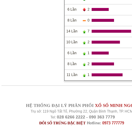
6 Lần
2
8 Lần
0
14 Lần
7
10 Lần
2
6 Lần
1
8 Lần
2
11 Lần
1
HỆ THỐNG ĐẠI LÝ PHÂN PHỐI
XỔ SỐ MINH NG
Trụ sở: 119 Ngô Tất Tố, Phường 22, Quận Bình Thạnh, TP. HC
028 6266 2222 - 090 363 7779
Tel:
ĐỔI SỐ TRÚNG ĐẶC BIỆT
Hotline:
0973 777779