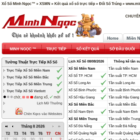
Xổ Số Minh Ngọc™ » XSMN » Kết quả xổ số trực tiếp » Đổi Số Trúng » www.mi
CHUYÊN
Home
Miền 
MINH NGỌC ™
TRỰC TIẾP
SỔ KẾT QUẢ
SỚ ĐẦU ĐUÔI
Lịch Xổ Số 08/08/2026
Thống kê tần su
Tường Thuật Trực Tiếp Xổ Số
Xổ Số Miền Nam
Tần suất Miền Nam
Trực Tiếp Xổ Số Miền Nam
Xổ Số TP. HCM
Tần suất TP. HCM
Trực Tiếp Xổ Số Miền Bắc
Xổ Số Long An
Tần suất Long An
Trực Tiếp Xổ Số Miền Trung
Xổ Số Bình Phước
Tần suất Bình Phướ
Trực Tiếp Xổ Số Vietlott
chờ,
đang xổ,
mới
Xổ Số Hậu Giang
Tần suất Hậu Giang
Lịch Mở Thưởng
Xổ Số Miền Bắc
Tần suất Miền Bắc
Xổ Số Nam Định
Tần suất Nam Định
Chèn Kqxs vào Websites
Xổ Số Miền Trung
Tần suất Miền Trung
Tháng 8 2026
Xổ Số Đà Nẵng
Tần suất Đà Nẵng
T2
T3
T4
T5
T6
T7
CN
Xổ Số Quảng Ngãi
Tần suất Quảng Ngã
27
28
29
30
31
1
2