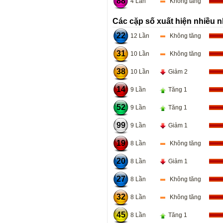
88
4 Lần
Không tăng
Các cặp số xuất hiện nhiều n
22
12 Lần
Không tăng
31
10 Lần
Không tăng
38
10 Lần
Giảm 2
14
9 Lần
Tăng 1
52
9 Lần
Tăng 1
99
9 Lần
Giảm 1
19
8 Lần
Không tăng
20
8 Lần
Giảm 1
27
8 Lần
Không tăng
32
8 Lần
Không tăng
45
8 Lần
Tăng 1