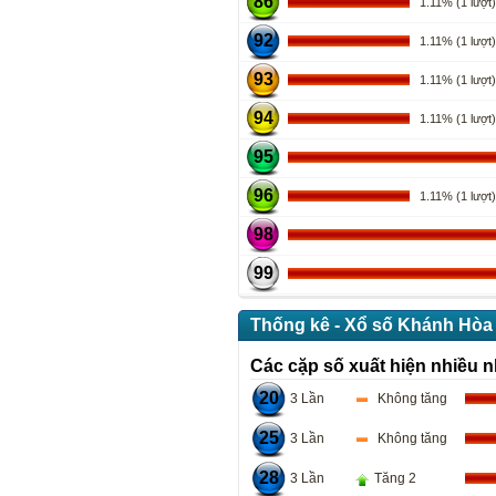
86
1.11% (1 lượt)
92
1.11% (1 lượt)
93
1.11% (1 lượt)
94
1.11% (1 lượt)
95
96
1.11% (1 lượt)
98
99
Thống kê - Xổ số Khánh Hòa 
Các cặp số xuất hiện nhiều n
20
3 Lần
Không tăng
25
3 Lần
Không tăng
28
3 Lần
Tăng 2