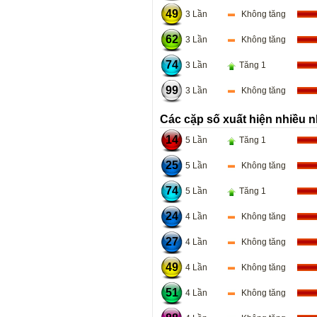
49
3 Lần
Không tăng
62
3 Lần
Không tăng
74
3 Lần
Tăng 1
99
3 Lần
Không tăng
Các cặp số xuất hiện nhiều n
14
5 Lần
Tăng 1
25
5 Lần
Không tăng
74
5 Lần
Tăng 1
24
4 Lần
Không tăng
27
4 Lần
Không tăng
49
4 Lần
Không tăng
51
4 Lần
Không tăng