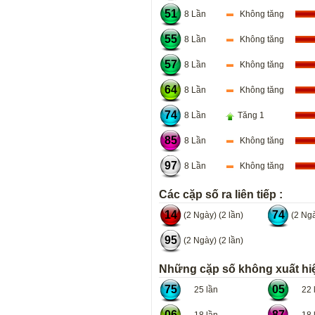
51
8 Lần
Không tăng
55
8 Lần
Không tăng
57
8 Lần
Không tăng
64
8 Lần
Không tăng
74
8 Lần
Tăng 1
85
8 Lần
Không tăng
97
8 Lần
Không tăng
Các cặp số ra liên tiếp :
14
74
(2 Ngày) (2 lần)
(2 Ngà
95
(2 Ngày) (2 lần)
Những cặp số không xuất hiệ
75
05
25 lần
22 l
06
87