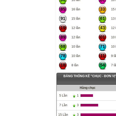
18 lần
18 l
85
33
16 lần
15 l
91
61
15 lần
13 l
19
43
12 lần
12 l
89
01
12 lần
10 l
68
71
10 lần
10 l
78
11
10 lần
9 lầ
18
54
8 lần
7 lầ
BẢNG THỐNG KÊ "CHỤC - ĐƠN V
Hàng chục
5 Lần
1
7 Lần
3
15 Lần
3