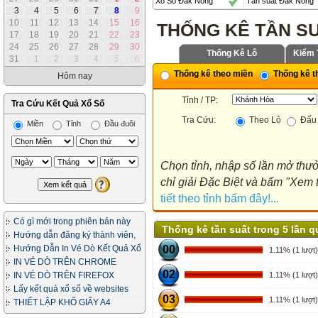
Xổ Số Đắk Nông
Tần suất Đắk Nông
3
4
5
6
7
8
9
10
11
12
13
14
15
16
THỐNG KÊ TẦN S
17
18
19
20
21
22
23
24
25
26
27
28
29
30
Thống Kê Lô
Kiểm 
31
1
2
3
4
5
6
Thống kê theo miền
Thống kê th
Hôm nay
Tỉnh / TP:
Tra Cứu Kết Quả Xổ Số
Tra Cứu:
Theo Lô
Đấu 
Miền
Tỉnh
Đầu đuôi
Chọn tỉnh, nhập số lần mở thưở
chỉ giải Đặc Biệt và bấm "Xem t
tiết theo tỉnh bấm đây!...
Có gì mới trong phiên bản này
Thống kê tần suất trong 5 lần 
Hướng dẫn đăng ký thành viên,
in vé dò
Hướng Dẫn In Vé Dò Kết Quả Xổ
00
1.11% (1 lượt)
Số
IN VÉ DÒ TRÊN CHROME
02
IN VÉ DÒ TRÊN FIREFOX
1.11% (1 lượt)
Lấy kết quả xổ số về websites
03
1.11% (1 lượt)
của bạn
THIẾT LẬP KHỔ GIẤY A4