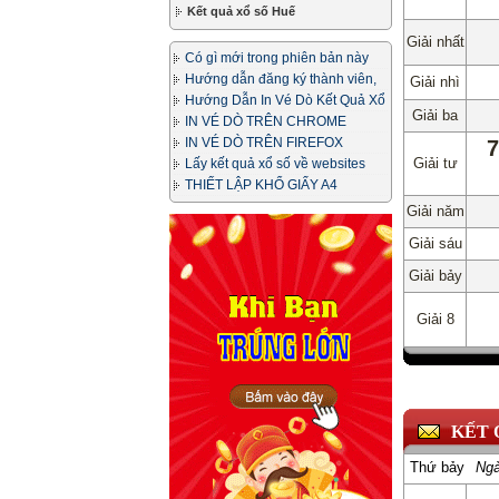
Kết quả xổ số Huế
Giải nhất
Có gì mới trong phiên bản này
Hướng dẫn đăng ký thành viên,
Giải nhì
in vé dò
Hướng Dẫn In Vé Dò Kết Quả Xổ
Giải ba
Số
IN VÉ DÒ TRÊN CHROME
IN VÉ DÒ TRÊN FIREFOX
7
Giải tư
Lấy kết quả xổ số về websites
của bạn
THIẾT LẬP KHỔ GIẤY A4
Giải năm
Giải sáu
Giải bảy
Giải 8
KẾT 
Thứ bảy
Ng