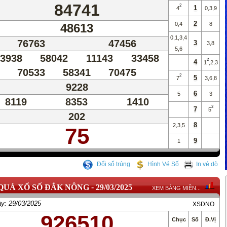
84741
2
1
4
0
,
3
,
9
2
0
,
4
8
48613
0
,
1
,
3
,
4
76763
47456
3
3
,
8
5
,
6
3938
58042
11143
33458
2
4
1
,
2
,
3
70533
58341
70475
2
5
7
3
,
6
,
8
9228
6
5
3
8119
8353
1410
2
7
5
202
8
2
,
3
,
5
75
9
1
Đổi số trúng
Hình Vé Số
In vé dò
-
QUẢ XỔ SỐ ĐẮK NÔNG
29/03/2025
XEM BẢNG MIỀN...
ày:
29/03/2025
XSDNO
926510
Chục
Số
Đ.Vị