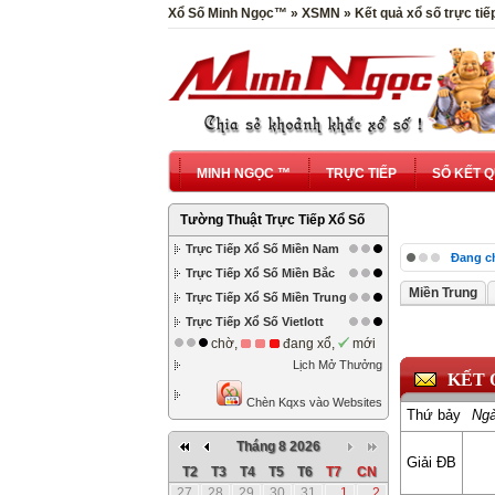
Xổ Số Minh Ngọc™ » XSMN » Kết quả xổ số trực tiế
MINH NGỌC ™
TRỰC TIẾP
SỔ KẾT 
Tường Thuật Trực Tiếp Xổ Số
Trực Tiếp Xổ Số Miền Nam
Đang ch
Trực Tiếp Xổ Số Miền Bắc
Miền Trung
Trực Tiếp Xổ Số Miền Trung
Trực Tiếp Xổ Số Vietlott
chờ,
đang xổ,
mới
Lịch Mở Thưởng
KẾT 
Chèn Kqxs vào Websites
Thứ bảy
Ng
Tháng 8 2026
Giải ĐB
T2
T3
T4
T5
T6
T7
CN
27
28
29
30
31
1
2