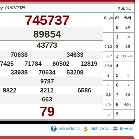
ày:
01/03/2025
XSDNO
745737
Chục
Số
Đ.Vị
0
2
,
8
89854
1
2
,
9
43773
2
0
,
1
,
2
2
,
5
70638
34633
3
3
,
6
,
7
3
,
4
,
7
,
8
2
7425
71784
60502
12819
4
3
,
5
,
8
33938
70634
53208
5
2
4
9787
6
8
3
9822
3212
6586
7
3
,
8
3
,
9
663
8
0
,
3
2
4
,
6
,
7
79
9
1
,
7
Đổi số trúng
Hình Vé Số
In vé dò