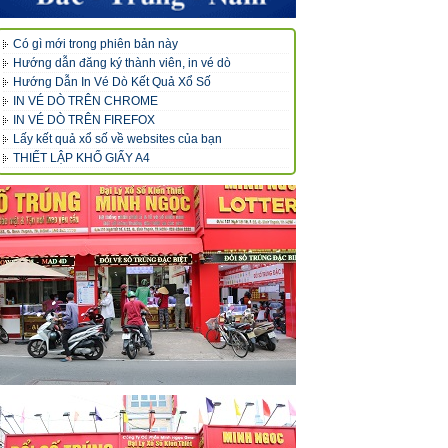
Có gì mới trong phiên bản này
Hướng dẫn đăng ký thành viên, in vé dò
Hướng Dẫn In Vé Dò Kết Quả Xổ Số
IN VÉ DÒ TRÊN CHROME
IN VÉ DÒ TRÊN FIREFOX
Lấy kết quả xổ số về websites của bạn
THIẾT LẬP KHỔ GIẤY A4