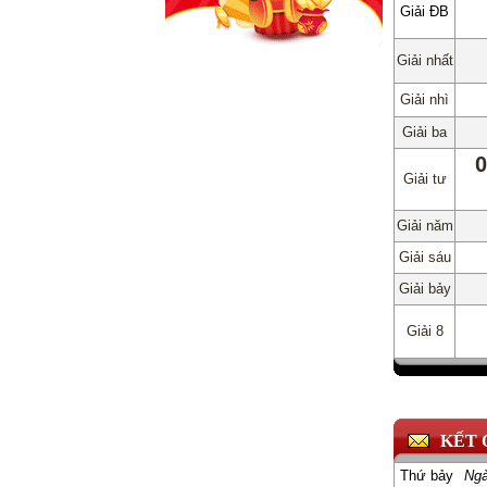
Giải ĐB
Giải nhất
Giải nhì
Giải ba
0
Giải tư
Giải năm
Giải sáu
Giải bảy
Giải 8
KẾT 
Thứ bảy
Ng