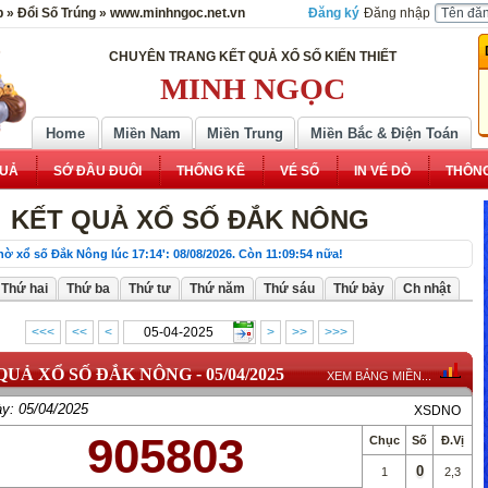
p » Đổi Số Trúng » www.minhngoc.net.vn
Đăng ký
Đăng nhập
CHUYÊN TRANG KẾT QUẢ XỔ SỐ KIẾN THIẾT
MINH NGỌC
Home
Miền Nam
Miền Trung
Miền Bắc & Điện Toán
QUẢ
SỚ ĐẦU ĐUÔI
THỐNG KÊ
VÉ SỐ
IN VÉ DÒ
THÔNG
KẾT QUẢ XỔ SỐ ĐẮK NÔNG
ờ xổ số Đắk Nông lúc 17:14': 08/08/2026. Còn 11:09:54 nữa!
Thứ hai
Thứ ba
Thứ tư
Thứ năm
Thứ sáu
Thứ bảy
Ch nhật
<<<
<<
<
>
>>
>>>
-
QUẢ XỔ SỐ ĐẮK NÔNG
05/04/2025
XEM BẢNG MIỀN...
ày:
05/04/2025
XSDNO
905803
Chục
Số
Đ.Vị
0
1
2
,
3