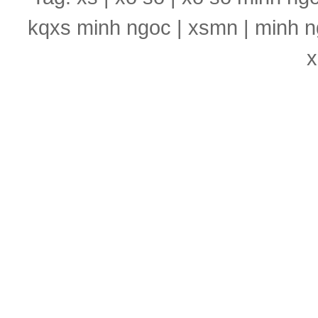
kqxs minh ngoc | xsmn | minh n
x