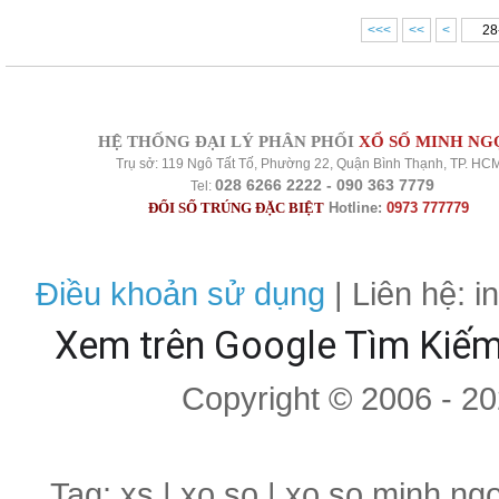
<<<
<<
<
HỆ THỐNG ĐẠI LÝ PHÂN PHỐI
XỔ SỐ MINH NG
Trụ sở: 119 Ngô Tất Tố, Phường 22, Quận Bình Thạnh, TP. HC
028 6266 2222 - 090 363 7779
Tel:
ĐỔI SỐ TRÚNG ĐẶC BIỆT
Hotline:
0973 777779
Điều khoản sử dụng
| Liên hệ: 
Xem trên Google Tìm Kiế
Copyright © 2006 - 2
Tag: xs | xo so | xo so minh ng