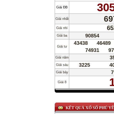
30
Giải ĐB
69
Giải nhất
65
Giải nhì
90854
Giải ba
43438
46489
Giải tư
74931
97
3
Giải năm
3225
4
Giải sáu
7
Giải bảy
Giải 8
KẾT QUẢ XỔ SỐ PHÚ Y