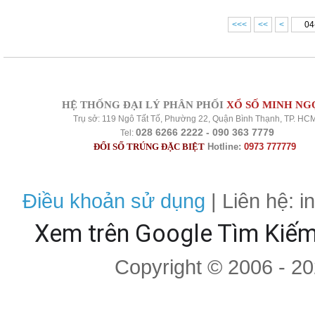
<<<
<<
<
HỆ THỐNG ĐẠI LÝ PHÂN PHỐI
XỔ SỐ MINH NG
Trụ sở: 119 Ngô Tất Tố, Phường 22, Quận Bình Thạnh, TP. HC
028 6266 2222 - 090 363 7779
Tel:
ĐỔI SỐ TRÚNG ĐẶC BIỆT
Hotline:
0973 777779
Điều khoản sử dụng
| Liên hệ: 
Xem trên Google Tìm Kiế
Copyright © 2006 - 2