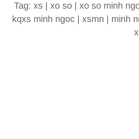
Tag: xs | xo so | xo so minh ng
kqxs minh ngoc | xsmn | minh n
x