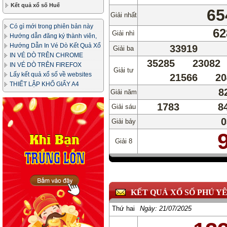
Kết quả xổ số Huế
65
Giải nhất
Có gì mới trong phiên bản này
62
Giải nhì
Hướng dẫn đăng ký thành viên,
in vé dò
Hướng Dẫn In Vé Dò Kết Quả Xổ
33919
Giải ba
Số
IN VÉ DÒ TRÊN CHROME
35285
23082
IN VÉ DÒ TRÊN FIREFOX
Giải tư
Lấy kết quả xổ số về websites
21566
20
của bạn
THIẾT LẬP KHỔ GIẤY A4
8
Giải năm
1783
8
Giải sáu
0
Giải bảy
Giải 8
KẾT QUẢ XỔ SỐ PHÚ Y
Thứ hai
Ngày:
21/07/2025