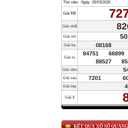
Thứ năm
Ngày:
05/03/2026
72
Giải ĐB
82
Giải nhất
50
Giải nhì
08168
Giải ba
84751
66899
Giải tư
88527
85
5
Giải năm
7201
6
Giải sáu
4
Giải bảy
Giải 8
KẾT QUẢ XỔ SỐ QUẢNG