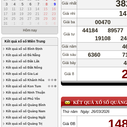
38
Giải nhất
3
4
5
6
7
8
9
10
11
12
13
14
15
16
14
Giải nhì
17
18
19
20
21
22
23
24
25
26
27
28
29
30
00470
Giải ba
31
1
2
3
4
5
6
44184
89577
Hôm nay
Giải tư
19108
24
Kết quả xổ số Miền Trung
4
Giải năm
Kết quả xổ số Bình Định
6360
7
Giải sáu
Kết quả xổ số Đà Nẵng
Kết quả xổ số Đắk Lắk
4
Giải bảy
Kết quả xổ số Đắk Nông
Giải 8
Kết quả xổ số Gia Lai
Kết quả xổ số Khánh Hòa
Kết quả xổ số Kon Tum
Kết quả xổ số Ninh Thuận
Kết quả xổ số Phú Yên
KẾT QUẢ XỔ SỐ QUẢNG
Kết quả xổ số Quảng Bình
Kết quả xổ số Quảng Nam
Thứ năm
Ngày:
26/03/2026
Kết quả xổ số Quảng Ngãi
14
Giải ĐB
Kết quả xổ số Quảng Trị