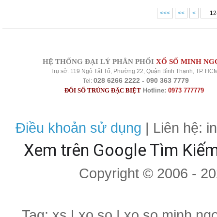
<<<
<<
<
HỆ THỐNG ĐẠI LÝ PHÂN PHỐI
XỔ SỐ MINH NG
Trụ sở: 119 Ngô Tất Tố, Phường 22, Quận Bình Thạnh, TP. HC
028 6266 2222 - 090 363 7779
Tel:
ĐỔI SỐ TRÚNG ĐẶC BIỆT
Hotline:
0973 777779
Điều khoản sử dụng
| Liên hệ: 
Xem trên Google Tìm Kiế
Copyright © 2006 - 2
Tag: xs | xo so | xo so minh ng