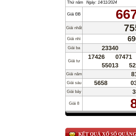
Thứ năm
Ngày:
14/11/2024
66
Giải ĐB
75
Giải nhất
69
Giải nhì
23340
Giải ba
17426
07471
Giải tư
55013
52
8
Giải năm
5658
0
Giải sáu
3
Giải bảy
Giải 8
KẾT QUẢ XỔ SỐ QUẢNG