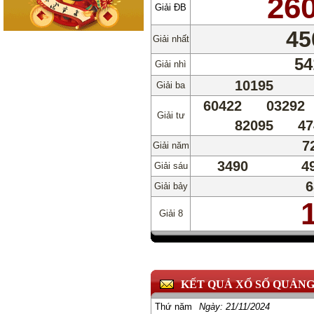
26
Giải ĐB
45
Giải nhất
54
Giải nhì
10195
Giải ba
60422
03292
Giải tư
82095
47
7
Giải năm
3490
4
Giải sáu
6
Giải bảy
Giải 8
KẾT QUẢ XỔ SỐ QUẢNG
Thứ năm
Ngày:
21/11/2024