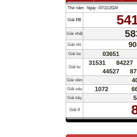
Thứ năm
Ngày:
07/11/2024
54
Giải ĐB
58
Giải nhất
90
Giải nhì
03651
Giải ba
31531
84227
Giải tư
44527
87
4
Giải năm
1072
6
Giải sáu
5
Giải bảy
Giải 8