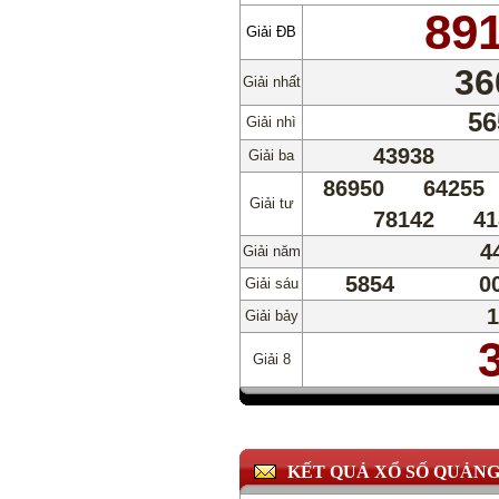
89
Giải ĐB
36
Giải nhất
56
Giải nhì
43938
Giải ba
86950
64255
Giải tư
78142
41
4
Giải năm
5854
0
Giải sáu
1
Giải bảy
Giải 8
KẾT QUẢ XỔ SỐ QUẢNG