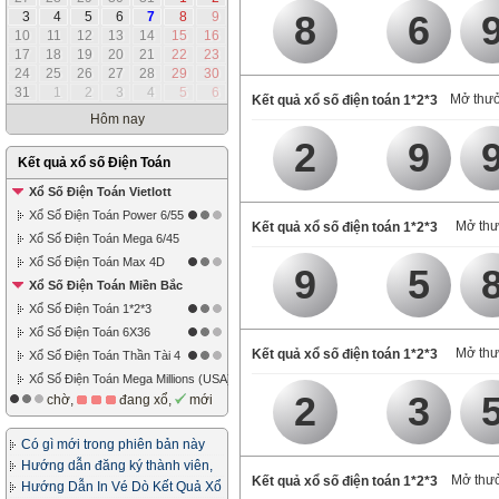
8
6
3
4
5
6
7
8
9
10
11
12
13
14
15
16
17
18
19
20
21
22
23
24
25
26
27
28
29
30
31
1
2
3
4
5
6
Mở thưở
Kết quả xổ số điện toán 1*2*3
Hôm nay
2
9
Kết quả xổ số Điện Toán
Xổ Số Điện Toán Vietlott
Xổ Số Điện Toán Power 6/55
Mở thư
Kết quả xổ số điện toán 1*2*3
Xổ Số Điện Toán Mega 6/45
Xổ Số Điện Toán Max 4D
9
5
Xổ Số Điện Toán Miền Bắc
Xổ Số Điện Toán 1*2*3
Xổ Số Điện Toán 6X36
Mở thư
Kết quả xổ số điện toán 1*2*3
Xổ Số Điện Toán Thần Tài 4
Xổ Số Điện Toán Mega Millions (USA)
2
3
chờ,
đang xổ,
mới
Có gì mới trong phiên bản này
Hướng dẫn đăng ký thành viên,
Mở thư
Kết quả xổ số điện toán 1*2*3
in vé dò
Hướng Dẫn In Vé Dò Kết Quả Xổ