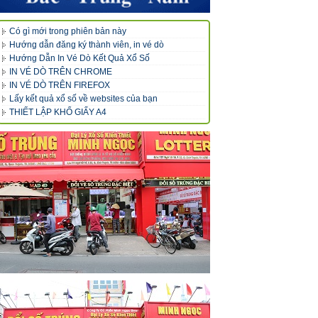
Có gì mới trong phiên bản này
Hướng dẫn đăng ký thành viên, in vé dò
Hướng Dẫn In Vé Dò Kết Quả Xổ Số
IN VÉ DÒ TRÊN CHROME
IN VÉ DÒ TRÊN FIREFOX
Lấy kết quả xổ số về websites của bạn
THIẾT LẬP KHỔ GIẤY A4