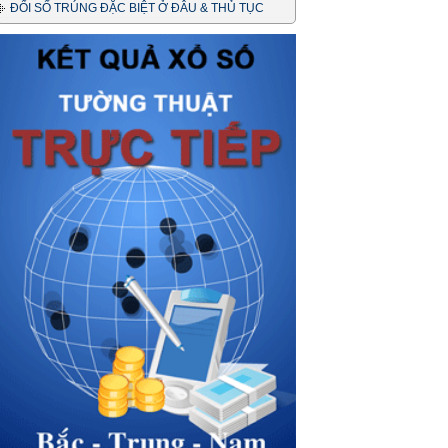
ĐỔI SỐ TRÚNG ĐẶC BIỆT Ở ĐÂU & THỦ TỤC
NHƯ THẾ NÀO?