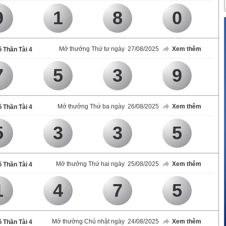
9
1
8
0
Mở thưởng Thứ tư ngày 27/08/2025
Xem thêm
ố Thần Tài 4
7
5
3
9
Mở thưởng Thứ ba ngày 26/08/2025
Xem thêm
ố Thần Tài 4
5
3
3
5
Mở thưởng Thứ hai ngày 25/08/2025
Xem thêm
ố Thần Tài 4
1
4
7
5
Mở thưởng Chủ nhật ngày 24/08/2025
Xem thêm
ố Thần Tài 4