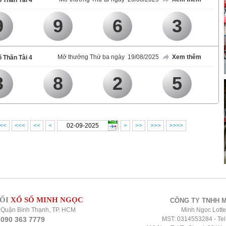
ố Thần Tài 4
9
9
6
3
Mở thưởng Thứ ba ngày 19/08/2025
Xem thêm
ố Thần Tài 4
3
8
2
5
<<
<<<
<<
<
>
>>
>>>
>>>>
HỐI
XỔ SỐ MINH NGỌC
CÔNG TY TNHH M
, Quận Bình Thạnh, TP. HCM
Minh Ngoc Lott
 090 363 7779
MST: 0314553284 - Tel