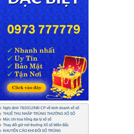
Nghị định 78/2012/NĐ-CP về kinh doanh xổ số
THUẾ THU NHẬP TRÚNG THƯỞNG XỔ SỐ
Mức chi hoa hồng đại lý xổ số
Thay đổi giờ mở thưởng Xổ số Miền Bắc
KHUYẾN CÁO KHI ĐỔI SỐ TRÚNG