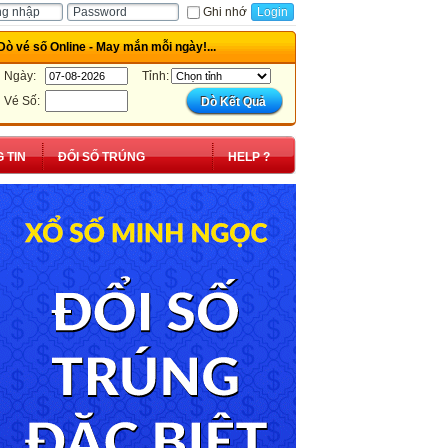
Ghi nhớ
Dò vé số Online - May mắn mỗi ngày!...
Ngày:
Tỉnh:
Vé Số:
 TIN
ĐỔI SỐ TRÚNG
HELP ?