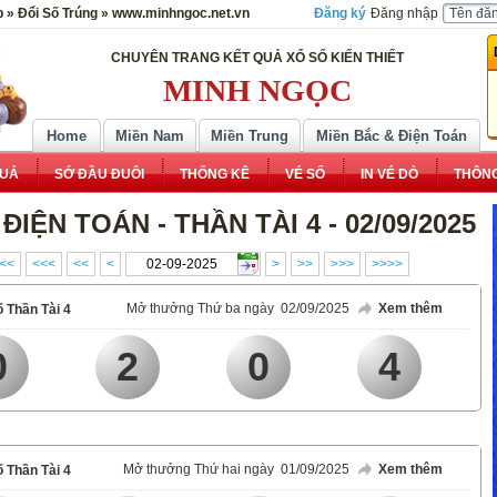
p » Đổi Số Trúng » www.minhngoc.net.vn
Đăng ký
Đăng nhập
CHUYÊN TRANG KẾT QUẢ XỔ SỐ KIẾN THIẾT
MINH NGỌC
Home
Miền Nam
Miền Trung
Miền Bắc & Điện Toán
QUẢ
SỚ ĐẦU ĐUÔI
THỐNG KÊ
VÉ SỐ
IN VÉ DÒ
THÔNG
ĐIỆN TOÁN - THẦN TÀI 4 - 02/09/2025
<<
<<<
<<
<
>
>>
>>>
>>>>
Mở thưởng Thứ ba ngày 02/09/2025
Xem thêm
ố Thần Tài 4
0
2
0
4
Mở thưởng Thứ hai ngày 01/09/2025
Xem thêm
ố Thần Tài 4