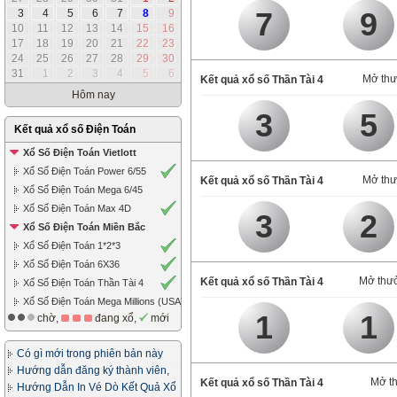
7
9
3
4
5
6
7
8
9
10
11
12
13
14
15
16
17
18
19
20
21
22
23
24
25
26
27
28
29
30
31
1
2
3
4
5
6
Mở thư
Kết quả xổ số Thần Tài 4
Hôm nay
3
5
Kết quả xổ số Điện Toán
Xổ Số Điện Toán Vietlott
Xổ Số Điện Toán Power 6/55
Mở thư
Kết quả xổ số Thần Tài 4
Xổ Số Điện Toán Mega 6/45
Xổ Số Điện Toán Max 4D
3
2
Xổ Số Điện Toán Miền Bắc
Xổ Số Điện Toán 1*2*3
Xổ Số Điện Toán 6X36
Mở thư
Kết quả xổ số Thần Tài 4
Xổ Số Điện Toán Thần Tài 4
Xổ Số Điện Toán Mega Millions (USA)
1
1
chờ,
đang xổ,
mới
Có gì mới trong phiên bản này
Hướng dẫn đăng ký thành viên,
Mở t
Kết quả xổ số Thần Tài 4
in vé dò
Hướng Dẫn In Vé Dò Kết Quả Xổ