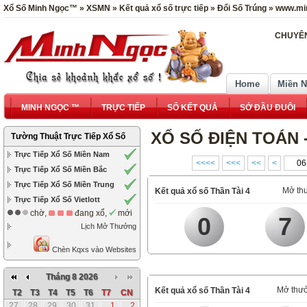
Xổ Số Minh Ngọc™ » XSMN » Kết quả xổ số trực tiếp » Đổi Số Trúng » www.mi
CHUYÊN
Home
Miền 
MINH NGỌC ™
TRỰC TIẾP
SỔ KẾT QUẢ
SỚ ĐẦU ĐUÔI
XỔ SỐ ĐIỆN TOÁN - 
Tường Thuật Trực Tiếp Xổ Số
Trực Tiếp Xổ Số Miền Nam
<<<<
<<<
<<
<
Trực Tiếp Xổ Số Miền Bắc
Trực Tiếp Xổ Số Miền Trung
Mở th
Kết quả xổ số Thần Tài 4
Trực Tiếp Xổ Số Vietlott
chờ,
đang xổ,
mới
0
7
Lịch Mở Thưởng
Chèn Kqxs vào Websites
Tháng 8 2026
Mở thưở
Kết quả xổ số Thần Tài 4
T2
T3
T4
T5
T6
T7
CN
27
28
29
30
31
1
2