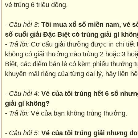
vé trúng 6 triệu đồng.
- Câu hỏi 3:
Tôi mua xổ số miền nam, vé số 
số cuối giải Đặc Biệt có trúng giải gì khô
- Trả lời:
Cơ cấu giải thưởng được in chi tiết 
không có giải thưởng nào trùng 2 hoặc 3 hoặ
Biệt, các điểm bán lẻ có kèm phiếu thưởng 
khuyến mãi riêng của từng đại lý, hãy liên hệ
- Câu hỏi 4:
Vé của tôi trúng hết 6 số nhưn
giải gì không?
- Trả lời:
Vé của bạn không trúng thưởng.
- Câu hỏi 5:
Vé của tôi trúng giải nhưng do