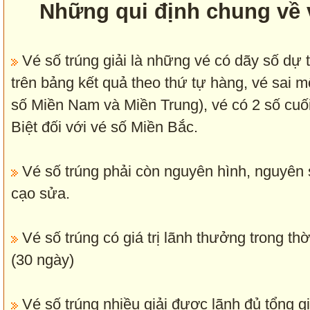
Những qui định chung về v
Vé số trúng giải là những vé có dãy số dự 
trên bảng kết quả theo thứ tự hàng, vé sai mộ
số Miền Nam và Miền Trung), vé có 2 số cuối 
Biệt đối với vé số Miền Bắc.
Vé số trúng phải còn nguyên hình, nguyên 
cạo sửa.
Vé số trúng có giá trị lãnh thưởng trong thờ
(30 ngày)
Vé số trúng nhiều giải được lãnh đủ tổng giá