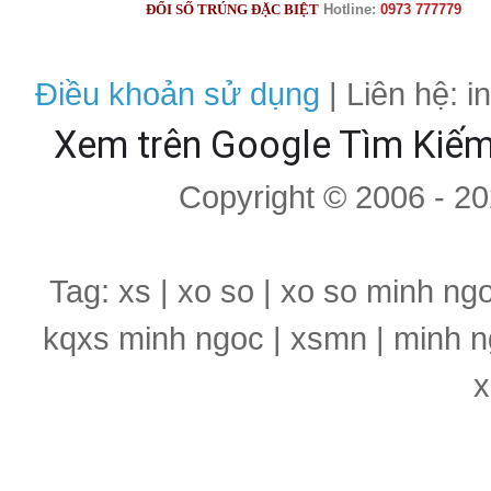
ĐỔI SỐ TRÚNG ĐẶC BIỆT
Hotline:
0973 777779
Điều khoản sử dụng
| Liên hệ: 
Xem trên Google Tìm Kiế
Copyright © 2006 - 2
Tag: xs | xo so | xo so minh ng
kqxs minh ngoc | xsmn | minh n
x