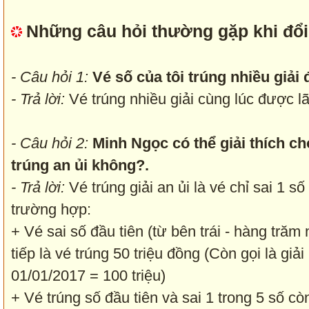
Những câu hỏi thường gặp khi đổi
- Câu hỏi 1:
Vé số của tôi trúng nhiều giải
- Trả lời:
Vé trúng nhiều giải cùng lúc được lãn
- Câu hỏi 2:
Minh Ngọc có thể giải thích ch
trúng an ủi không?.
- Trả lời:
Vé trúng giải an ủi là vé chỉ sai 1 số
trường hợp:
+ Vé sai số đầu tiên (từ bên trái - hàng trăm 
tiếp là vé trúng 50 triệu đồng (Còn gọi là giả
01/01/2017 = 100 triệu)
+ Vé trúng số đầu tiên và sai 1 trong 5 số còn