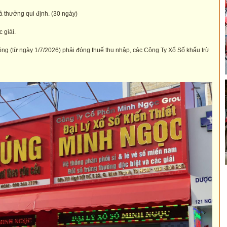
rả thưởng qui định. (30 ngày)
 giải.
u đồng (từ ngày 1/7/2026) phải đóng thuế thu nhập, các Công Ty Xổ Số khấu trừ