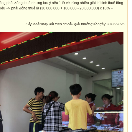
ng phải đóng thuế nhưng lưu ý nếu 1 tờ vé trúng nhiều giải thì tính thuế tổng
20 triệu => phải đóng thuế là (30.000.000 + 100.000 - 20.000.000) x 10% =
Cập nhật thay đổi theo cơ cấu giải thưởng từ
ngày 30
/06/2026