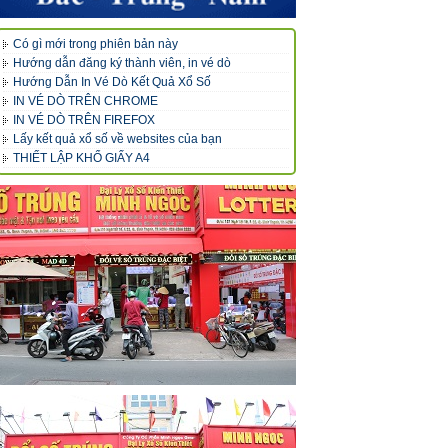
Có gì mới trong phiên bản này
Hướng dẫn đăng ký thành viên, in vé dò
Hướng Dẫn In Vé Dò Kết Quả Xổ Số
IN VÉ DÒ TRÊN CHROME
IN VÉ DÒ TRÊN FIREFOX
Lấy kết quả xổ số về websites của bạn
THIẾT LẬP KHỔ GIẤY A4