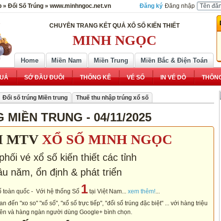
p » Đổi Số Trúng » www.minhngoc.net.vn
Đăng ký
Đăng nhập
CHUYÊN TRANG KẾT QUẢ XỔ SỐ KIẾN THIẾT
MINH NGỌC
Home
Miền Nam
Miền Trung
Miền Bắc & Điện Toán
QUẢ
SỚ ĐẦU ĐUÔI
THỐNG KÊ
VÉ SỐ
IN VÉ DÒ
THÔNG
Đổi số trúng Miền trung
Thuế thu nhập trúng xổ số
 MIỀN TRUNG - 04/11/2025
H MTV
XỔ SỐ
MINH NGỌC
hối vé xổ số kiến thiết các tỉnh
âu năm, ổn định & phát triển
1
số toàn quốc - Với hệ thống Số
tại Việt Nam...
xem thêm!
...
ến "xo so" "xổ số", "xổ số trực tiếp", "đổi số trúng đặc biệt" ... với hàng triệu
ên và hàng ngàn người dùng Google+ bình chọn.