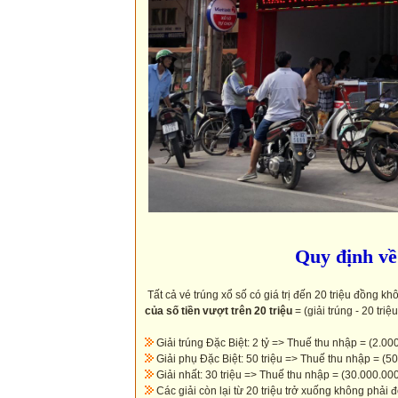
Quy định về
Tất cả vé trúng xổ số có giá trị đến 20 triệu đồng kh
của số tiền vượt trên 20 triệu
= (giải trúng - 20 triệ
Giải trúng Đặc Biệt: 2 tỷ => Thuế thu nhập = (2.0
Giải phụ Đặc Biệt: 50 triệu => Thuế thu nhập = (
Giải nhất: 30 triệu => Thuế thu nhập = (30.000.00
Các giải còn lại từ 20 triệu trở xuống không phải 