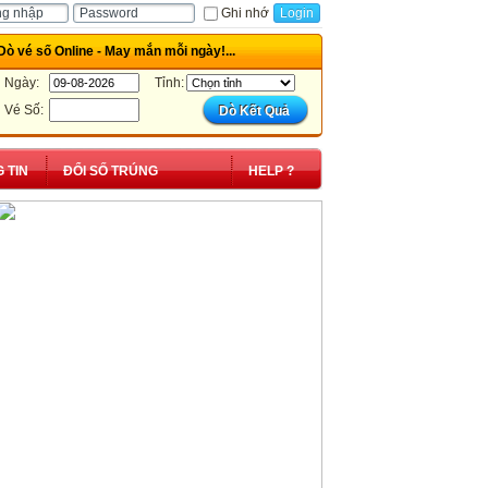
Ghi nhớ
Dò vé số Online - May mắn mỗi ngày!...
Ngày:
Tỉnh:
Vé Số:
 TIN
ĐỔI SỐ TRÚNG
HELP ?