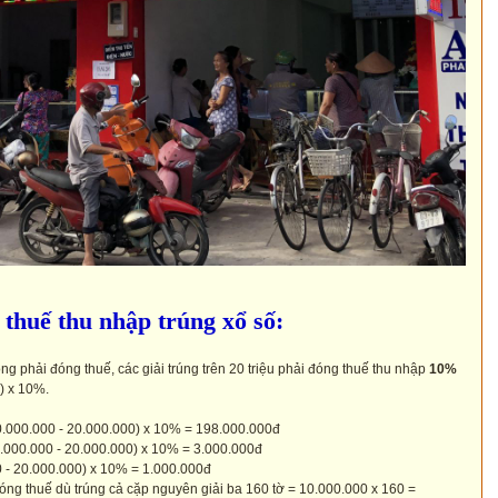
 thuế thu nhập trúng xổ số:
ông phải đóng thuế, các giải trúng trên 20 triệu phải đóng thuế thu nhập
10%
u) x 10%.
00.000.000 - 20.000.000) x 10% = 198.000.000đ
50.000.000 - 20.000.000) x 10% = 3.000.000đ
0 - 20.000.000) x 10% = 1.000.000đ
đóng thuế dù trúng cả cặp nguyên giải ba 160 tờ = 10.000.000 x 160 =