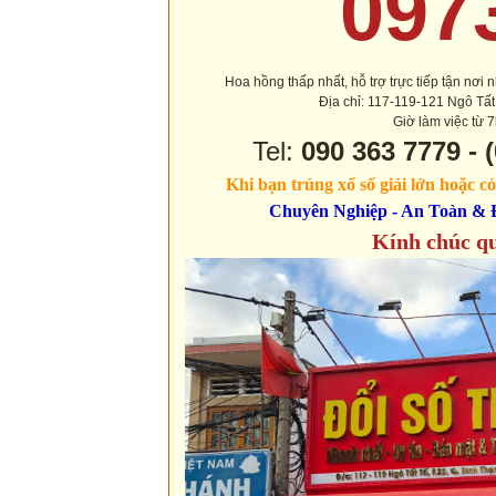
097
Hoa hồng thấp nhất, hỗ trợ trực tiếp tận nơi 
Địa chỉ: 117-119-121 Ngô Tất 
Giờ làm việc từ 7
Tel:
090 363 7779 - (
Khi bạn trúng xổ số giải lớn hoặc có 
Chuyên Nghiệp - An Toàn & Đơ
Kính chúc qu