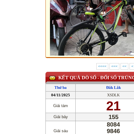
<<<<
<<<
<<
<
KẾT QUẢ DÒ SỐ - ĐỔI SỐ TRÚNG
Thứ ba
Đắk Lắk
04/11/2025
XSDLK
21
Giải tám
155
Giải bảy
8084
9846
Giải sáu