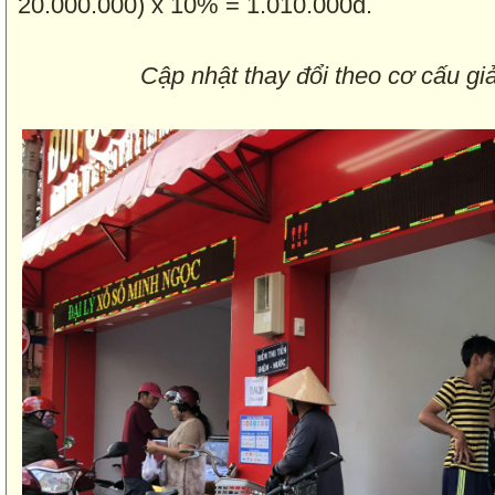
20.000.000) x 10% = 1.010.000đ.
Cập nhật thay đổi theo cơ cấu gi