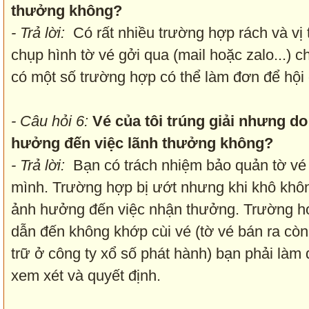
thưởng không?
- Trả lời:
Có rất nhiều trường hợp rách và vị 
chụp hình tờ vé gởi qua (mail hoặc zalo...) 
có một số trường hợp có thể làm đơn để hội
- Câu hỏi 6:
Vé của tôi trúng giải nhưng d
hưởng đến việc lãnh thưởng không?
- Trả lời:
Bạn có trách nhiệm bảo quản tờ vé
mình. Trường hợp bị ướt nhưng khi khô không
ảnh hưởng đến việc nhận thưởng. Trường hợp
dẫn đến không khớp cùi vé (tờ vé bán ra còn
trữ ở công ty xổ số phát hành) bạn phải làm
xem xét và quyết định.