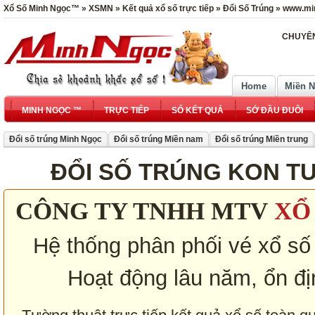
Xổ Số Minh Ngọc™ » XSMN » Kết quả xổ số trực tiếp » Đổi Số Trúng » www.mi
CHUYÊN
Home
Miền 
MINH NGỌC ™
TRỰC TIẾP
SỔ KẾT QUẢ
SỚ ĐẦU ĐUÔI
Đổi số trúng Minh Ngọc
Đổi số trúng Miền nam
Đổi số trúng Miền trung
ĐỔI SỐ TRÚNG KON TUM
CÔNG TY TNHH MTV
XỔ
Hệ thống phân phối vé xổ số k
Hoạt động lâu năm, ổn địn