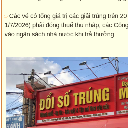
Các vé có tổng giá trị các giải trúng trên 20
1/7/2026) phải đóng thuế thu nhập, các Côn
vào ngân sách nhà nước khi trả thưởng.