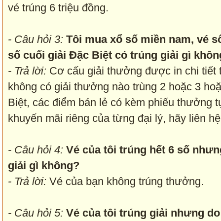
vé trúng 6 triệu đồng.
- Câu hỏi 3:
Tôi mua xổ số miền nam, vé số 
số cuối giải Đặc Biệt có trúng giải gì khô
- Trả lời:
Cơ cấu giải thưởng được in chi tiết 
không có giải thưởng nào trùng 2 hoặc 3 hoặ
Biệt, các điểm bán lẻ có kèm phiếu thưởng 
khuyến mãi riêng của từng đại lý, hãy liên hệ
- Câu hỏi 4:
Vé của tôi trúng hết 6 số nhưn
giải gì không?
- Trả lời:
Vé của bạn không trúng thưởng.
- Câu hỏi 5:
Vé của tôi trúng giải nhưng do