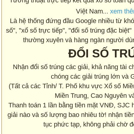
Tường thuật trực tiếp kết quả xổ số toàn 
Việt Nam...
xem thê
Là hệ thống đứng đầu Google nhiều từ khóa
số", "xổ số trực tiếp", "đổi số trúng đặc biệt"
thường xuyên và hàng ngàn người dù
ĐỔI SỐ TR
Nhận đổi số trúng các giải, khả năng tài c
chóng các giải trúng lớn và G
(Tất cả các Tỉnh/ T. Phố khu vực Xổ số Mi
Miền Trung, Cao Nguyên v
Thanh toán 1 lần bằng tiền mặt VNĐ, SJC h
giải nào và số lượng bao nhiêu tờ! nhận ti
tục phức tạp, không phải chờ đợ