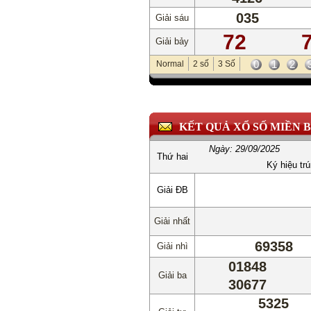
035
Giải sáu
72
Giải bảy
0
1
2
Normal
2 số
3 Số
KẾT QUẢ XỔ SỐ MIỀN 
Ngày:
29/09/2025
Thứ hai
Ký hiệu tr
Giải ĐB
Giải nhất
69358
Giải nhì
01848
Giải ba
30677
5325