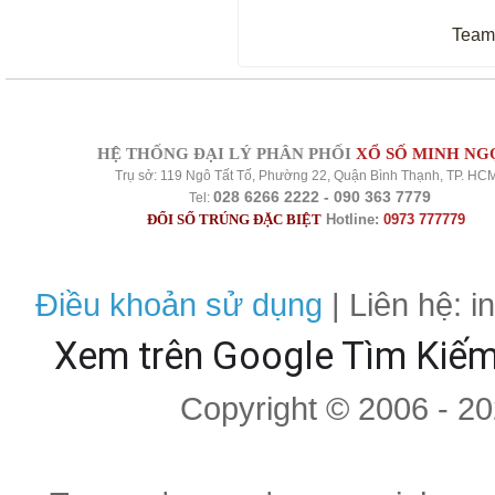
Team
HỆ THỐNG ĐẠI LÝ PHÂN PHỐI
XỔ SỐ MINH NG
Trụ sở: 119 Ngô Tất Tố, Phường 22, Quận Bình Thạnh, TP. HC
028 6266 2222 - 090 363 7779
Tel:
ĐỔI SỐ TRÚNG ĐẶC BIỆT
Hotline:
0973 777779
Điều khoản sử dụng
| Liên hệ: 
Xem trên Google Tìm Kiế
Copyright © 2006 - 2