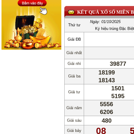
KẾT QUẢ XỔ SỐ MIỀN 
Ngày:
01/10/2025
Thứ tư
Ký hiệu trúng Đặc Biệt
Giải ĐB
Giải nhất
39877
Giải nhì
18199
Giải ba
18143
1501
Giải tư
5195
5556
Giải năm
6206
480
Giải sáu
08
Giải bảy