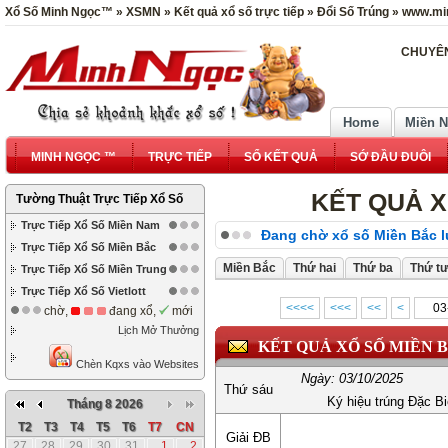
Xổ Số Minh Ngọc™ » XSMN » Kết quả xổ số trực tiếp » Đổi Số Trúng » www.mi
CHUYÊN
Home
Miền 
MINH NGỌC ™
TRỰC TIẾP
SỔ KẾT QUẢ
SỚ ĐẦU ĐUÔI
KẾT QUẢ X
Tường Thuật Trực Tiếp Xổ Số
Trực Tiếp Xổ Số Miền Nam
Đang chờ xổ số Miền Bắc lú
Trực Tiếp Xổ Số Miền Bắc
Miền Bắc
Thứ hai
Thứ ba
Thứ t
Trực Tiếp Xổ Số Miền Trung
Trực Tiếp Xổ Số Vietlott
<<<<
<<<
<<
<
chờ,
đang xổ,
mới
Lịch Mở Thưởng
KẾT QUẢ XỔ SỐ MIỀN 
Chèn Kqxs vào Websites
Ngày:
03/10/2025
Thứ sáu
Ký hiệu trúng Đặc Bi
Tháng 8 2026
T2
T3
T4
T5
T6
T7
CN
Giải ĐB
27
28
29
30
31
1
2