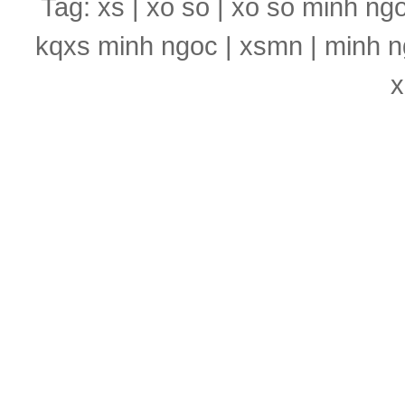
Tag: xs | xo so | xo so minh ng
kqxs minh ngoc | xsmn | minh n
x