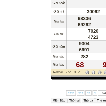
Giải nhất
30092
Giải nhì
93336
Giải ba
69292
7020
Giải tư
4723
9304
Giải năm
6991
282
Giải sáu
68
Giải bảy
0
1
2
Normal
2 số
3 Số
<<<<
<<<
<<
<
Miền Bắc
Thứ hai
Thứ ba
Thứ t