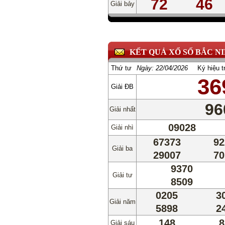
72
46
Giải bảy
KẾT QUẢ XỔ SỐ BẮC N
Thứ tư
Ngày:
22/04/2026
Ký hiệu t
36
Giải ĐB
96
Giải nhất
09028
Giải nhì
67373
92
Giải ba
29007
70
9370
Giải tư
8509
0205
3
Giải năm
5898
2
148
8
Giải sáu