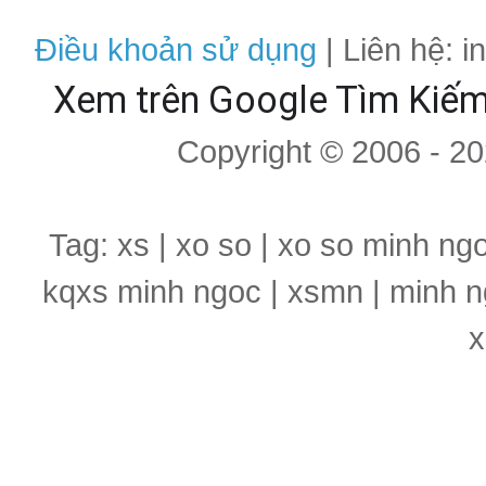
Điều khoản sử dụng
| Liên hệ: 
Xem trên Google Tìm Kiế
Copyright © 2006 - 2
Tag: xs | xo so | xo so minh ng
kqxs minh ngoc | xsmn | minh n
x