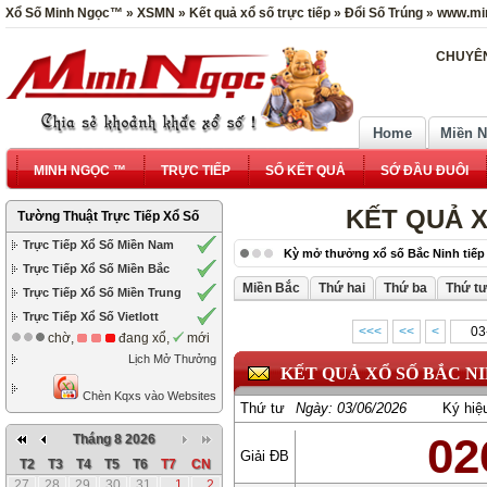
Xổ Số Minh Ngọc™ » XSMN » Kết quả xổ số trực tiếp » Đổi Số Trúng » www.mi
CHUYÊN
Home
Miền 
MINH NGỌC ™
TRỰC TIẾP
SỔ KẾT QUẢ
SỚ ĐẦU ĐUÔI
KẾT QUẢ X
Tường Thuật Trực Tiếp Xổ Số
Trực Tiếp Xổ Số Miền Nam
Kỳ mở thưởng xổ số Bắc Ninh tiếp 
Trực Tiếp Xổ Số Miền Bắc
Miền Bắc
Thứ hai
Thứ ba
Thứ t
Trực Tiếp Xổ Số Miền Trung
Trực Tiếp Xổ Số Vietlott
<<<
<<
<
chờ,
đang xổ,
mới
Lịch Mở Thưởng
KẾT QUẢ XỔ SỐ BẮC N
Chèn Kqxs vào Websites
Thứ tư
Ngày:
03/06/2026
Ký hiệ
02
Tháng 8 2026
Giải ĐB
T2
T3
T4
T5
T6
T7
CN
27
28
29
30
31
1
2