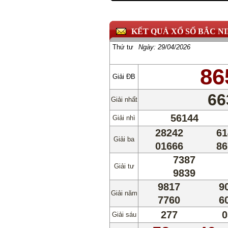
KẾT QUẢ XỔ SỐ BẮC N
Thứ tư
Ngày:
29/04/2026
86
Giải ĐB
66
Giải nhất
56144
Giải nhì
28242
61
Giải ba
01666
86
7387
Giải tư
9839
9817
9
Giải năm
7760
6
277
0
Giải sáu