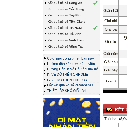
Kết quả xổ số Long An
Kết quả xổ số Sóc Trăng
Giải nhất
Kết quả xổ số Tây Ninh
Giải nhì
Kết quả xổ số Tiền Giang
Kết quả xổ số TP. HCM
Giải ba
Kết quả xổ số Trà Vinh
9
Kết quả xổ số Vĩnh Long
Giải tư
Kết quả xổ số Vũng Tàu
Giải năm
Có gì mới trong phiên bản này
Giải sáu
Hướng dẫn đăng ký thành viên,
in vé dò
Hướng Dẫn In Vé Dò Kết Quả Xổ
Giải bảy
Số
IN VÉ DÒ TRÊN CHROME
IN VÉ DÒ TRÊN FIREFOX
Giải 8
Lấy kết quả xổ số về websites
của bạn
THIẾT LẬP KHỔ GIẤY A4
KẾT 
Thứ ba
Ngà