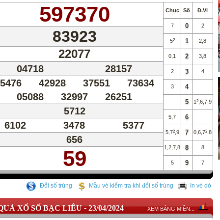
597370
Chục
Số
Đ.Vị
0
7
2
83923
1
5
2
2
,
8
22077
2
0
,
1
3
,
8
04718
28157
3
2
4
5476
42928
37551
73634
4
3
05088
32997
26251
5
1
2
,
6
,
7
,
9
5712
6
5
,
7
6102
3478
5377
7
5
,
7
2
,
9
0
,
6
,
7
2
,
8
656
8
1
,
2
,
7
,
8
8
59
9
5
7
Đổi số trúng
Mẫu vé kiểm tra khi đổi số trúng
In vé dò
-
QUẢ XỔ SỐ BẠC LIÊU
23/04/2024
XEM BẢNG MIỀN...