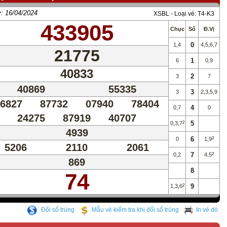
y:
16/04/2024
XSBL - Loại vé: T4-K3
433905
Chục
Số
Đ.Vị
0
1
,
4
4
,
5
,
6
,
7
21775
1
6
0
,
9
40833
2
3
7
40869
55335
3
3
2
,
3
,
5
,
9
6827
87732
07940
78404
4
0
,
7
0
24275
87919
40707
5
0
,
3
,
7
2
4939
6
0
1
,
9
2
5206
2110
2061
7
0
,
2
4
,
5
2
869
8
74
9
1
,
3
,
6
2
Đổi số trúng
Mẫu vé kiểm tra khi đổi số trúng
In vé dò