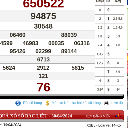
650522
Chục
Số
Đ.Vị
0
6
94875
1
2
2
,
3
,
5
,
6
30548
2
1
,
2
1
,
2
,
4
,
6
06460
88039
3
1
,
8
5
,
9
4599
46983
00035
06316
4
2
,
4
4
,
8
95426
02299
89144
5
1
,
3
,
7
6713
6
1
,
2
,
7
0
5624
2912
5815
7
5
,
6
121
8
4
3
76
9
3
,
9
2
9
2
Đổi số trúng
Mẫu vé kiểm tra khi đổi số trúng
In vé dò
-
QUẢ XỔ SỐ BẠC LIÊU
30/04/2024
XEM BẢNG MIỀN...
y:
30/04/2024
XSBL - Loại vé: T4-K5