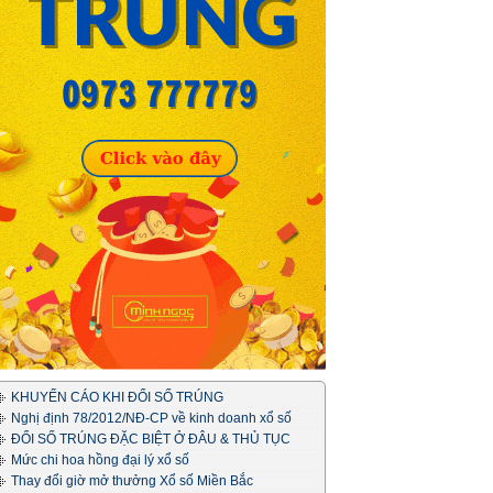
KHUYẾN CÁO KHI ĐỔI SỐ TRÚNG
Nghị định 78/2012/NĐ-CP về kinh doanh xổ số
ĐỔI SỐ TRÚNG ĐẶC BIỆT Ở ĐÂU & THỦ TỤC
NHƯ THẾ NÀO?
Mức chi hoa hồng đại lý xổ số
Thay đổi giờ mở thưởng Xổ số Miền Bắc