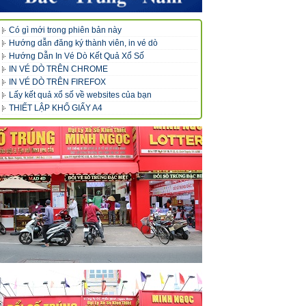
Có gì mới trong phiên bản này
Hướng dẫn đăng ký thành viên, in vé dò
Hướng Dẫn In Vé Dò Kết Quả Xổ Số
IN VÉ DÒ TRÊN CHROME
IN VÉ DÒ TRÊN FIREFOX
Lấy kết quả xổ số về websites của bạn
THIẾT LẬP KHỔ GIẤY A4