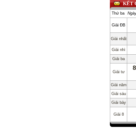
KẾT 
Thứ ba
Ngà
Giải ĐB
Giải nhất
Giải nhì
Giải ba
8
Giải tư
Giải năm
Giải sáu
Giải bảy
Giải 8