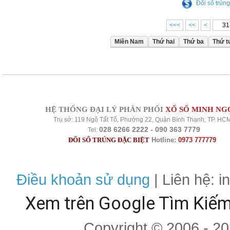
Đổi số trúng
<<<
<<
<
Miền Nam
Thứ hai
Thứ ba
Thứ t
HỆ THỐNG ĐẠI LÝ PHÂN PHỐI
XỔ SỐ MINH NG
Trụ sở: 119 Ngô Tất Tố, Phường 22, Quận Bình Thạnh, TP. HC
028 6266 2222 - 090 363 7779
Tel:
ĐỔI SỐ TRÚNG ĐẶC BIỆT
Hotline:
0973 777779
Điều khoản sử dụng
| Liên hệ: 
Xem trên Google Tìm Kiế
Copyright © 2006 - 2