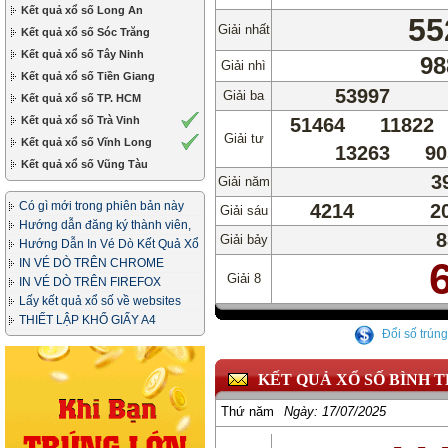
Kết quả xổ số Long An
55
Giải nhất
Kết quả xổ số Sóc Trăng
Kết quả xổ số Tây Ninh
98
Giải nhì
Kết quả xổ số Tiền Giang
53997
Giải ba
Kết quả xổ số TP. HCM
Kết quả xổ số Trà Vinh
51464
11822
Giải tư
Kết quả xổ số Vĩnh Long
13263
90
Kết quả xổ số Vũng Tàu
3
Giải năm
Có gì mới trong phiên bản này
4214
2
Giải sáu
Hướng dẫn đăng ký thành viên,
8
Giải bảy
in vé dò
Hướng Dẫn In Vé Dò Kết Quả Xổ
Số
IN VÉ DÒ TRÊN CHROME
Giải 8
IN VÉ DÒ TRÊN FIREFOX
Lấy kết quả xổ số về websites
của bạn
THIẾT LẬP KHỔ GIẤY A4
Đổi số trúng
KẾT QUẢ XỔ SỐ BÌNH 
Thứ năm
Ngày:
17/07/2025