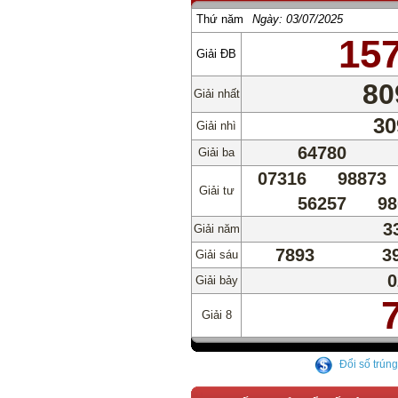
Thứ năm
Ngày:
03/07/2025
15
Giải ĐB
80
Giải nhất
30
Giải nhì
64780
Giải ba
07316
98873
Giải tư
56257
98
3
Giải năm
7893
3
Giải sáu
0
Giải bảy
Giải 8
Đổi số trúng