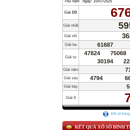
Thứ năm
Ngày:
10/07/2025
67
Giải ĐB
59
Giải nhất
36
Giải nhì
61687
Giải ba
47824
75068
Giải tư
30194
22
7
Giải năm
4794
6
Giải sáu
5
Giải bảy
Giải 8
Đổi số trúng
KẾT QUẢ XỔ SỐ BÌNH 