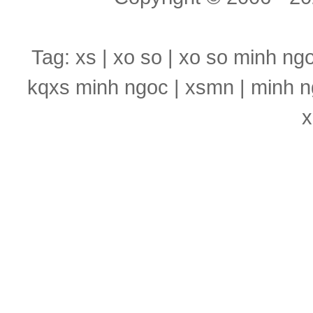
Tag: xs | xo so | xo so minh ng
kqxs minh ngoc | xsmn | minh n
x