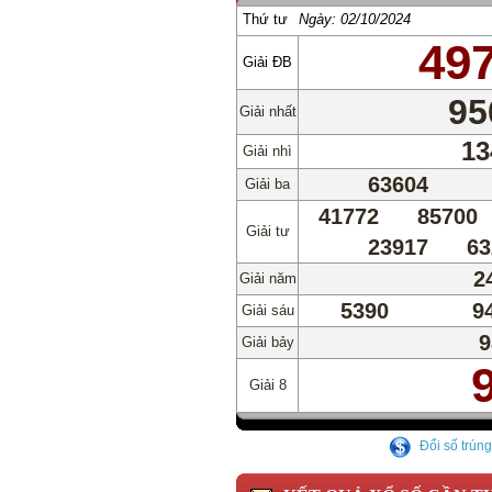
Thứ tư
Ngày:
02/10/2024
49
Giải ĐB
95
Giải nhất
13
Giải nhì
63604
Giải ba
41772
85700
Giải tư
23917
63
2
Giải năm
5390
9
Giải sáu
9
Giải bảy
Giải 8
Đổi số trúng