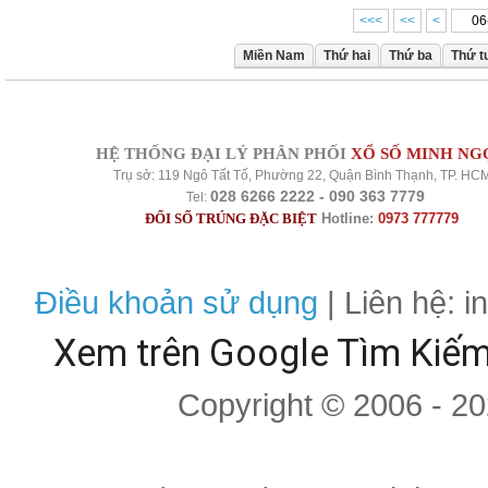
<<<
<<
<
Miền Nam
Thứ hai
Thứ ba
Thứ t
HỆ THỐNG ĐẠI LÝ PHÂN PHỐI
XỔ SỐ MINH NG
Trụ sở: 119 Ngô Tất Tố, Phường 22, Quận Bình Thạnh, TP. HC
028 6266 2222 - 090 363 7779
Tel:
ĐỔI SỐ TRÚNG ĐẶC BIỆT
Hotline:
0973 777779
Điều khoản sử dụng
| Liên hệ: 
Xem trên Google Tìm Kiế
Copyright © 2006 - 2