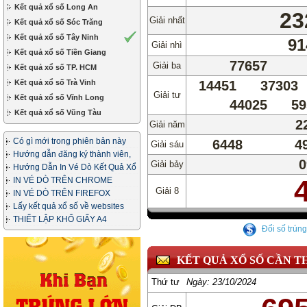
Kết quả xổ số Long An
23
Giải nhất
Kết quả xổ số Sóc Trăng
Kết quả xổ số Tây Ninh
91
Giải nhì
Kết quả xổ số Tiền Giang
77657
Giải ba
Kết quả xổ số TP. HCM
Kết quả xổ số Trà Vinh
14451
37303
Giải tư
Kết quả xổ số Vĩnh Long
44025
59
Kết quả xổ số Vũng Tàu
2
Giải năm
Có gì mới trong phiên bản này
6448
4
Giải sáu
Hướng dẫn đăng ký thành viên,
0
Giải bảy
in vé dò
Hướng Dẫn In Vé Dò Kết Quả Xổ
Số
IN VÉ DÒ TRÊN CHROME
Giải 8
IN VÉ DÒ TRÊN FIREFOX
Lấy kết quả xổ số về websites
của bạn
THIẾT LẬP KHỔ GIẤY A4
Đổi số trúng
KẾT QUẢ XỔ SỐ CẦN T
Thứ tư
Ngày:
23/10/2024