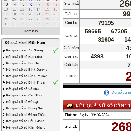
26
Giải nhất
3
4
5
6
7
8
9
10
11
12
13
14
15
16
99
Giải nhì
17
18
19
20
21
22
23
24
25
26
27
28
29
30
79195
Giải ba
31
1
2
3
4
5
6
59665
67305
Hôm nay
Giải tư
31604
14
Kết quả xổ số Miền Nam
4
Giải năm
Kết quả xổ số An Giang
4393
1
Giải sáu
Kết quả xổ số Bạc Liêu
Kết quả xổ số Bến Tre
7
Giải bảy
Kết quả xổ số Bình Dương
Giải 8
Kết quả xổ số Bình Phước
Kết quả xổ số Bình Thuận
Kết quả xổ số Cà Mau
Đổi số trúng
Kết quả xổ số Cần Thơ
Kết quả xổ số Đà Lạt
KẾT QUẢ XỔ SỐ CẦN T
Kết quả xổ số Đồng Nai
Kết quả xổ số Đồng Tháp
Thứ tư
Ngày:
30/10/2024
Kết quả xổ số Hậu Giang
26
Giải ĐB
Kết quả xổ số Kiên Giang