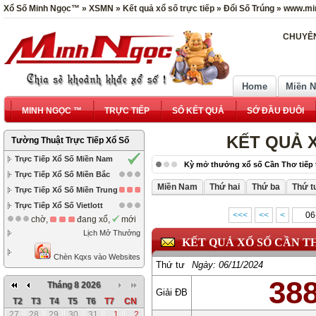
Xổ Số Minh Ngọc™ » XSMN » Kết quả xổ số trực tiếp » Đổi Số Trúng » www.mi
CHUYÊN
Home
Miền 
MINH NGỌC ™
TRỰC TIẾP
SỔ KẾT QUẢ
SỚ ĐẦU ĐUÔI
KẾT QUẢ 
Tường Thuật Trực Tiếp Xổ Số
Trực Tiếp Xổ Số Miền Nam
Kỳ mở thưởng xổ số Cần Thơ tiếp t
Trực Tiếp Xổ Số Miền Bắc
Miền Nam
Thứ hai
Thứ ba
Thứ t
Trực Tiếp Xổ Số Miền Trung
Trực Tiếp Xổ Số Vietlott
<<<
<<
<
chờ,
đang xổ,
mới
Lịch Mở Thưởng
KẾT QUẢ XỔ SỐ CẦN T
Chèn Kqxs vào Websites
Thứ tư
Ngày:
06/11/2024
38
Tháng 8 2026
Giải ĐB
T2
T3
T4
T5
T6
T7
CN
27
28
29
30
31
1
2