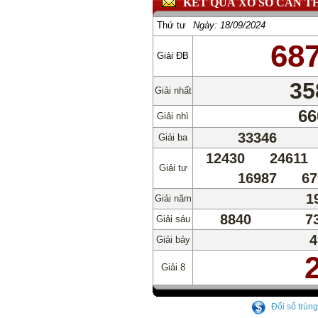
KẾT QUẢ XỔ SỐ CẦN T
Thứ tư
Ngày:
18/09/2024
68
Giải ĐB
35
Giải nhất
66
Giải nhì
33346
Giải ba
12430
24611
Giải tư
16987
67
1
Giải năm
8840
7
Giải sáu
4
Giải bảy
Giải 8
Đổi số trúng