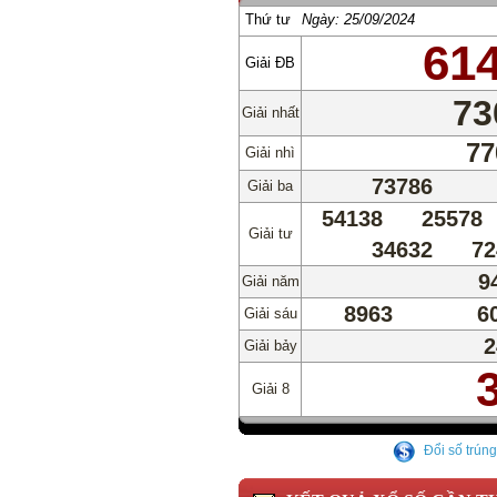
Thứ tư
Ngày:
25/09/2024
61
Giải ĐB
73
Giải nhất
77
Giải nhì
73786
Giải ba
54138
25578
Giải tư
34632
72
9
Giải năm
8963
6
Giải sáu
2
Giải bảy
Giải 8
Đổi số trúng