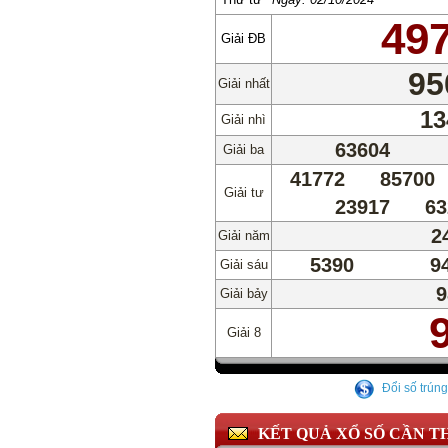
49
Giải ĐB
95
Giải nhất
13
Giải nhì
63604
Giải ba
41772
85700
Giải tư
23917
63
2
Giải năm
5390
9
Giải sáu
9
Giải bảy
Giải 8
Đổi số trúng
KẾT QUẢ XỔ SỐ CẦN T