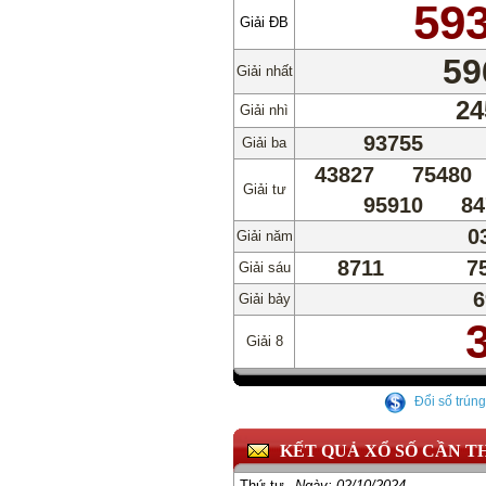
59
Giải ĐB
59
Giải nhất
24
Giải nhì
93755
Giải ba
43827
75480
Giải tư
95910
84
0
Giải năm
8711
7
Giải sáu
6
Giải bảy
Giải 8
Đổi số trúng
KẾT QUẢ XỔ SỐ CẦN T
Thứ tư
Ngày:
02/10/2024