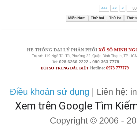
<<<
<<
<
Miền Nam
Thứ hai
Thứ ba
Thứ t
HỆ THỐNG ĐẠI LÝ PHÂN PHỐI
XỔ SỐ MINH NG
Trụ sở: 119 Ngô Tất Tố, Phường 22, Quận Bình Thạnh, TP. HC
028 6266 2222 - 090 363 7779
Tel:
ĐỔI SỐ TRÚNG ĐẶC BIỆT
Hotline:
0973 777779
Điều khoản sử dụng
| Liên hệ: 
Xem trên Google Tìm Kiế
Copyright © 2006 - 2