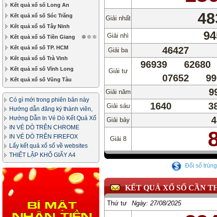
Kết quả xổ số Long An
48
Kết quả xổ số Sóc Trăng
Giải nhất
Kết quả xổ số Tây Ninh
94
Giải nhì
Kết quả xổ số Tiền Giang
Kết quả xổ số TP. HCM
46427
Giải ba
Kết quả xổ số Trà Vinh
96939
62680
Kết quả xổ số Vĩnh Long
Giải tư
07652
99
Kết quả xổ số Vũng Tàu
9
Giải năm
Có gì mới trong phiên bản này
1640
3
Giải sáu
Hướng dẫn đăng ký thành viên,
in vé dò
Hướng Dẫn In Vé Dò Kết Quả Xổ
4
Giải bảy
Số
IN VÉ DÒ TRÊN CHROME
IN VÉ DÒ TRÊN FIREFOX
Giải 8
Lấy kết quả xổ số về websites
của bạn
THIẾT LẬP KHỔ GIẤY A4
Đổi số trúng
KẾT QUẢ XỔ SỐ CẦN T
Thứ tư
Ngày:
27/08/2025