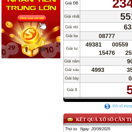
23
Giải ĐB
55
Giải nhất
63
Giải nhì
08777
Giải ba
49381
00559
Giải tư
15476
25
9
Giải năm
4993
3
Giải sáu
0
Giải bảy
Giải 8
Đổi số trúng
KẾT QUẢ XỔ SỐ CẦN T
Thứ tư
Ngày:
20/08/2025