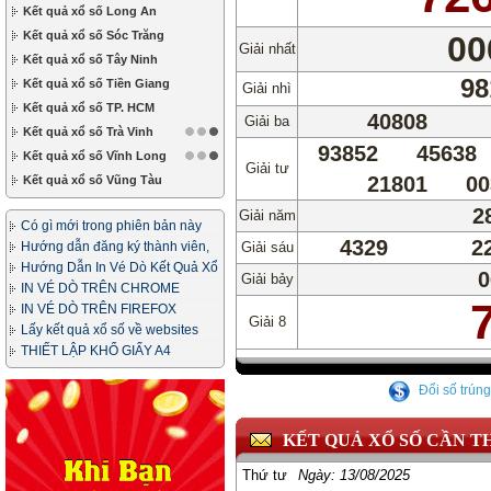
Kết quả xổ số Long An
Kết quả xổ số Sóc Trăng
00
Giải nhất
Kết quả xổ số Tây Ninh
98
Kết quả xổ số Tiền Giang
Giải nhì
Kết quả xổ số TP. HCM
40808
Giải ba
Kết quả xổ số Trà Vinh
93852
45638
Kết quả xổ số Vĩnh Long
Giải tư
21801
00
Kết quả xổ số Vũng Tàu
2
Giải năm
Có gì mới trong phiên bản này
4329
2
Hướng dẫn đăng ký thành viên,
Giải sáu
in vé dò
Hướng Dẫn In Vé Dò Kết Quả Xổ
0
Giải bảy
Số
IN VÉ DÒ TRÊN CHROME
IN VÉ DÒ TRÊN FIREFOX
Giải 8
Lấy kết quả xổ số về websites
của bạn
THIẾT LẬP KHỔ GIẤY A4
Đổi số trúng
KẾT QUẢ XỔ SỐ CẦN T
Thứ tư
Ngày:
13/08/2025