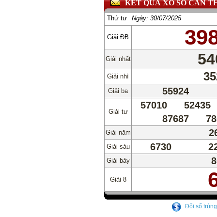
KẾT QUẢ XỔ SỐ CẦN T
Thứ tư
Ngày:
30/07/2025
39
Giải ĐB
54
Giải nhất
35
Giải nhì
55924
Giải ba
57010
52435
Giải tư
87687
78
2
Giải năm
6730
2
Giải sáu
8
Giải bảy
Giải 8
Đổi số trúng