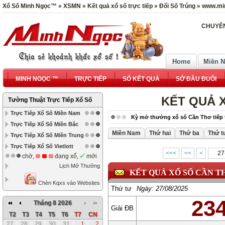
Xổ Số Minh Ngọc™ » XSMN » Kết quả xổ số trực tiếp » Đổi Số Trúng » www.mi
CHUYÊN
Home
Miền 
MINH NGỌC ™
TRỰC TIẾP
SỔ KẾT QUẢ
SỚ ĐẦU ĐUÔI
KẾT QUẢ 
Tường Thuật Trực Tiếp Xổ Số
Trực Tiếp Xổ Số Miền Nam
Kỳ mở thưởng xổ số Cần Thơ tiếp t
Trực Tiếp Xổ Số Miền Bắc
Miền Nam
Thứ hai
Thứ ba
Thứ t
Trực Tiếp Xổ Số Miền Trung
Trực Tiếp Xổ Số Vietlott
<<<
<<
<
chờ,
đang xổ,
mới
Lịch Mở Thưởng
KẾT QUẢ XỔ SỐ CẦN T
Chèn Kqxs vào Websites
Thứ tư
Ngày:
27/08/2025
23
Tháng 8 2026
Giải ĐB
T2
T3
T4
T5
T6
T7
CN
27
28
29
30
31
1
2