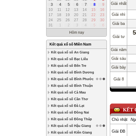
Giải nhất
3
4
5
6
7
8
9
10
11
12
13
14
15
16
Giải nhì
17
18
19
20
21
22
23
24
25
26
27
28
29
30
Giải ba
31
1
2
3
4
5
6
5
Hôm nay
Giải tư
Kết quả xổ số Miền Nam
Giải năm
Kết quả xổ số An Giang
Giải sáu
Kết quả xổ số Bạc Liêu
Kết quả xổ số Bến Tre
Giải bảy
Kết quả xổ số Bình Dương
Giải 8
Kết quả xổ số Bình Phước
Kết quả xổ số Bình Thuận
Kết quả xổ số Cà Mau
Kết quả xổ số Cần Thơ
Kết quả xổ số Đà Lạt
KẾT 
Kết quả xổ số Đồng Nai
Kết quả xổ số Đồng Tháp
Chủ nhật
Ng
Kết quả xổ số Hậu Giang
Giải ĐB
Kết quả xổ số Kiên Giang