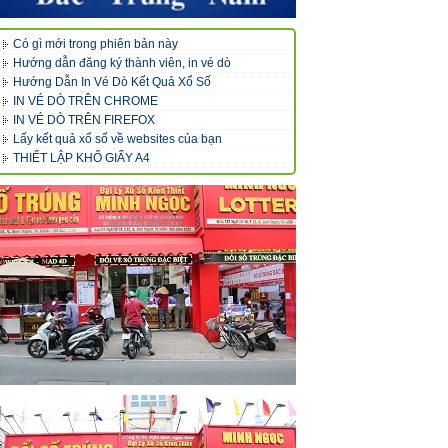
Có gì mới trong phiên bản này
Hướng dẫn đăng ký thành viên, in vé dò
Hướng Dẫn In Vé Dò Kết Quả Xổ Số
IN VÉ DÒ TRÊN CHROME
IN VÉ DÒ TRÊN FIREFOX
Lấy kết quả xổ số về websites của bạn
THIẾT LẬP KHỔ GIẤY A4