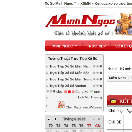
Xổ Số Minh Ngọc™ » XSMN » Kết quả xổ số trực tiế
MINH NGỌC ™
TRỰC TIẾP
SỔ KẾT 
Tường Thuật Trực Tiếp Xổ Số
Trực Tiếp Xổ Số Miền Nam
Kỳ mở t
Trực Tiếp Xổ Số Miền Bắc
Miền Nam
Trực Tiếp Xổ Số Miền Trung
Trực Tiếp Xổ Số Vietlott
chờ,
đang xổ,
mới
Lịch Mở Thưởng
KẾT 
Chèn Kqxs vào Websites
Chủ nhật
Ng
Tháng 8 2026
Giải ĐB
T2
T3
T4
T5
T6
T7
CN
27
28
29
30
31
1
2