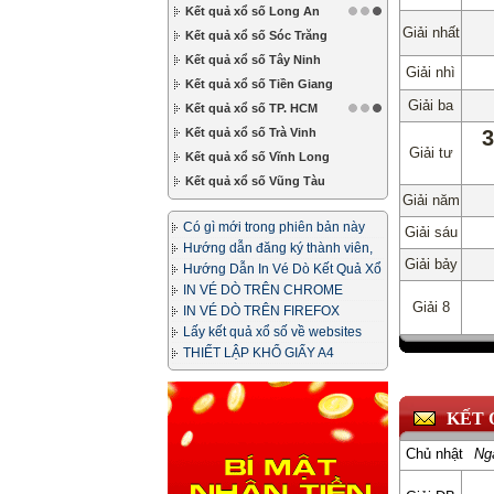
Kết quả xổ số Long An
Giải nhất
Kết quả xổ số Sóc Trăng
Kết quả xổ số Tây Ninh
Giải nhì
Kết quả xổ số Tiền Giang
Giải ba
Kết quả xổ số TP. HCM
Kết quả xổ số Trà Vinh
3
Giải tư
Kết quả xổ số Vĩnh Long
Kết quả xổ số Vũng Tàu
Giải năm
Có gì mới trong phiên bản này
Giải sáu
Hướng dẫn đăng ký thành viên,
Giải bảy
in vé dò
Hướng Dẫn In Vé Dò Kết Quả Xổ
Số
IN VÉ DÒ TRÊN CHROME
Giải 8
IN VÉ DÒ TRÊN FIREFOX
Lấy kết quả xổ số về websites
của bạn
THIẾT LẬP KHỔ GIẤY A4
KẾT 
Chủ nhật
Ng