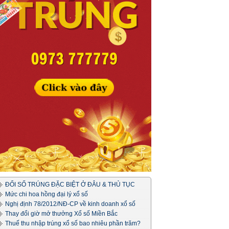
ĐỔI SỐ TRÚNG ĐẶC BIỆT Ở ĐÂU & THỦ TỤC
NHƯ THẾ NÀO?
Mức chi hoa hồng đại lý xổ số
Nghị định 78/2012/NĐ-CP về kinh doanh xổ số
Thay đổi giờ mở thưởng Xổ số Miền Bắc
Thuế thu nhập trúng xổ số bao nhiêu phần trăm?