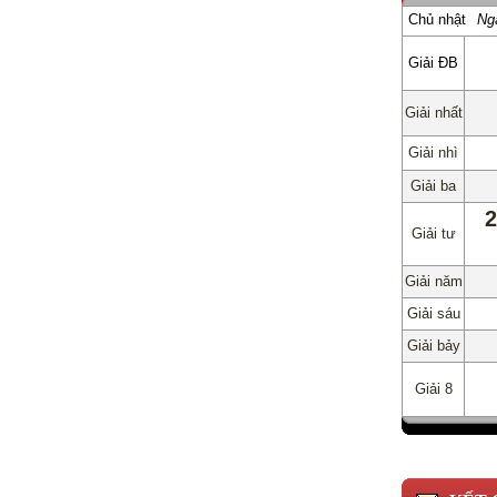
Chủ nhật
Ng
Giải ĐB
Giải nhất
Giải nhì
Giải ba
2
Giải tư
Giải năm
Giải sáu
Giải bảy
Giải 8