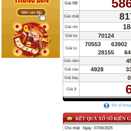
58
Giải ĐB
81
Giải nhất
18
Giải nhì
70124
Giải ba
70553
63902
Giải tư
28155
64
4
Giải năm
4928
3
Giải sáu
0
Giải bảy
Giải 8
Đổi số trúng
KẾT QUẢ XỔ SỐ KIÊN 
Chủ nhật
Ngày:
07/09/2025