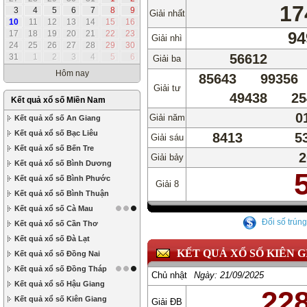
17
3
4
5
6
7
8
9
Giải nhất
10
11
12
13
14
15
16
17
18
19
20
21
22
23
94
Giải nhì
24
25
26
27
28
29
30
56612
31
1
2
3
4
5
6
Giải ba
Hôm nay
85643
99356
Giải tư
49438
25
Kết quả xổ số Miền Nam
0
Giải năm
Kết quả xổ số An Giang
Kết quả xổ số Bạc Liêu
8413
5
Giải sáu
Kết quả xổ số Bến Tre
2
Giải bảy
Kết quả xổ số Bình Dương
Kết quả xổ số Bình Phước
Giải 8
Kết quả xổ số Bình Thuận
Kết quả xổ số Cà Mau
Đổi số trúng
Kết quả xổ số Cần Thơ
Kết quả xổ số Đà Lạt
KẾT QUẢ XỔ SỐ KIÊN 
Kết quả xổ số Đồng Nai
Kết quả xổ số Đồng Tháp
Chủ nhật
Ngày:
21/09/2025
Kết quả xổ số Hậu Giang
22
Kết quả xổ số Kiên Giang
Giải ĐB