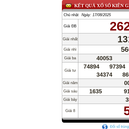
KẾT QUẢ XỔ SỐ KIÊN 
Chủ nhật
Ngày:
17/08/2025
26
Giải ĐB
13
Giải nhất
56
Giải nhì
40053
Giải ba
74894
97394
Giải tư
34374
86
0
Giải năm
1635
9
Giải sáu
3
Giải bảy
Giải 8
Đổi số trúng