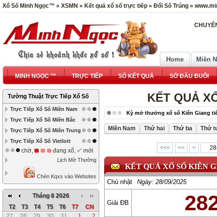
Xổ Số Minh Ngọc™ » XSMN » Kết quả xổ số trực tiếp » Đổi Số Trúng » www.mi
CHUYÊN
Home
Miền 
MINH NGỌC ™
TRỰC TIẾP
SỔ KẾT QUẢ
SỚ ĐẦU ĐUÔI
KẾT QUẢ XỔ
Tường Thuật Trực Tiếp Xổ Số
Trực Tiếp Xổ Số Miền Nam
Kỳ mở thưởng xổ số Kiên Giang tiế
Trực Tiếp Xổ Số Miền Bắc
Miền Nam
Thứ hai
Thứ ba
Thứ t
Trực Tiếp Xổ Số Miền Trung
Trực Tiếp Xổ Số Vietlott
<<<
<<
<
chờ,
đang xổ,
mới
Lịch Mở Thưởng
KẾT QUẢ XỔ SỐ KIÊN 
Chèn Kqxs vào Websites
Chủ nhật
Ngày:
28/09/2025
28
Tháng 8 2026
Giải ĐB
T2
T3
T4
T5
T6
T7
CN
27
28
29
30
31
1
2