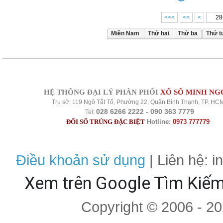
<<<
<<
<
Miền Nam
Thứ hai
Thứ ba
Thứ t
HỆ THỐNG ĐẠI LÝ PHÂN PHỐI
XỔ SỐ MINH NG
Trụ sở: 119 Ngô Tất Tố, Phường 22, Quận Bình Thạnh, TP. HC
028 6266 2222 - 090 363 7779
Tel:
ĐỔI SỐ TRÚNG ĐẶC BIỆT
Hotline:
0973 777779
Điều khoản sử dụng
| Liên hệ: 
Xem trên Google Tìm Kiế
Copyright © 2006 - 2