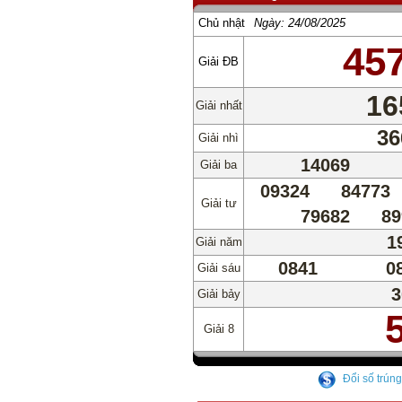
Chủ nhật
Ngày:
24/08/2025
45
Giải ĐB
16
Giải nhất
36
Giải nhì
14069
Giải ba
09324
84773
Giải tư
79682
89
1
Giải năm
0841
0
Giải sáu
3
Giải bảy
Giải 8
Đổi số trúng