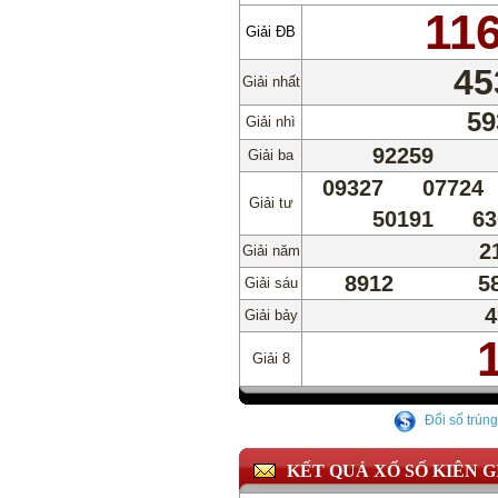
11
Giải ĐB
45
Giải nhất
59
Giải nhì
92259
Giải ba
09327
07724
Giải tư
50191
63
2
Giải năm
8912
5
Giải sáu
4
Giải bảy
Giải 8
Đổi số trúng
KẾT QUẢ XỔ SỐ KIÊN 