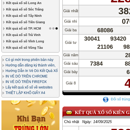
Kết quả xổ số Long An
38
Kết quả xổ số Sóc Trăng
Giải nhất
Kết quả xổ số Tây Ninh
07
Giải nhì
Kết quả xổ số Tiền Giang
Kết quả xổ số TP. HCM
68086
Giải ba
Kết quả xổ số Trà Vinh
30041
93420
Kết quả xổ số Vĩnh Long
Giải tư
21106
98
Kết quả xổ số Vũng Tàu
2
Giải năm
Có gì mới trong phiên bản này
7384
8
Giải sáu
Hướng dẫn đăng ký thành viên,
in vé dò
Hướng Dẫn In Vé Dò Kết Quả Xổ
6
Giải bảy
Số
IN VÉ DÒ TRÊN CHROME
IN VÉ DÒ TRÊN FIREFOX
Giải 8
Lấy kết quả xổ số về websites
của bạn
THIẾT LẬP KHỔ GIẤY A4
Đổi số trúng
KẾT QUẢ XỔ SỐ KIÊN 
Chủ nhật
Ngày:
14/09/2025