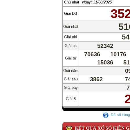
Chủ nhật
Ngày:
31/08/2025
35
Giải ĐB
51
Giải nhất
54
Giải nhì
52342
Giải ba
70636
10176
Giải tư
15036
51
0
Giải năm
3862
7
Giải sáu
7
Giải bảy
Giải 8
Đổi số trúng
KẾT QUẢ XỔ SỐ KIÊN 