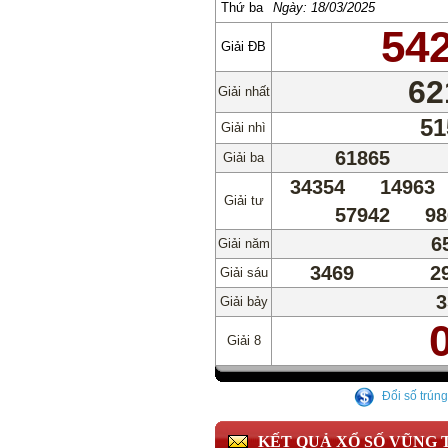
Thứ ba
Ngày:
18/03/2025
54
Giải ĐB
62
Giải nhất
51
Giải nhì
61865
Giải ba
34354
14963
Giải tư
57942
98
6
Giải năm
3469
2
Giải sáu
3
Giải bảy
Giải 8
Đổi số trúng
KẾT QUẢ XỔ SỐ VŨNG 