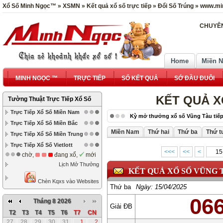
Xổ Số Minh Ngọc™ » XSMN » Kết quả xổ số trực tiếp » Đổi Số Trúng » www.mi
CHUYÊN
Home
Miền 
MINH NGỌC ™
TRỰC TIẾP
SỔ KẾT QUẢ
SỚ ĐẦU ĐUÔI
KẾT QUẢ X
Tường Thuật Trực Tiếp Xổ Số
Trực Tiếp Xổ Số Miền Nam
Kỳ mở thưởng xổ số Vũng Tàu tiếp 
Trực Tiếp Xổ Số Miền Bắc
Miền Nam
Thứ hai
Thứ ba
Thứ t
Trực Tiếp Xổ Số Miền Trung
Trực Tiếp Xổ Số Vietlott
<<<
<<
<
chờ,
đang xổ,
mới
Lịch Mở Thưởng
KẾT QUẢ XỔ SỐ VŨNG 
Chèn Kqxs vào Websites
Thứ ba
Ngày:
15/04/2025
06
Tháng 8 2026
Giải ĐB
T2
T3
T4
T5
T6
T7
CN
27
28
29
30
31
1
2