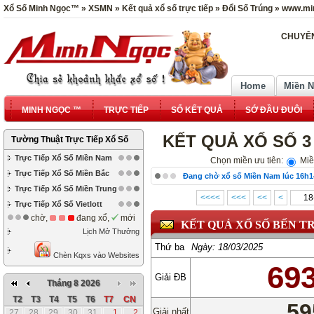
Xổ Số Minh Ngọc™ » XSMN » Kết quả xổ số trực tiếp » Đổi Số Trúng » www.mi
CHUYÊN
Home
Miền 
MINH NGỌC ™
TRỰC TIẾP
SỔ KẾT QUẢ
SỚ ĐẦU ĐUÔI
KẾT QUẢ XỔ SỐ 3 
Tường Thuật Trực Tiếp Xổ Số
Trực Tiếp Xổ Số Miền Nam
Chọn miền ưu tiên:
Miề
Trực Tiếp Xổ Số Miền Bắc
Đang chờ xổ số Miền Nam lúc 16h14
Trực Tiếp Xổ Số Miền Trung
<<<<
<<<
<<
<
Trực Tiếp Xổ Số Vietlott
chờ,
đang xổ,
mới
KẾT QUẢ XỔ SỐ BẾN T
Lịch Mở Thưởng
Thứ ba
Ngày:
18/03/2025
Chèn Kqxs vào Websites
69
Giải ĐB
Tháng 8 2026
T2
T3
T4
T5
T6
T7
CN
59
Giải nhất
27
28
29
30
31
1
2