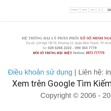
<<<<
<<<
<<
<
HỆ THỐNG ĐẠI LÝ PHÂN PHỐI
XỔ SỐ MINH NG
Trụ sở: 119 Ngô Tất Tố, Phường 22, Quận Bình Thạnh, TP. HC
028 6266 2222 - 090 363 7779
Tel:
ĐỔI SỐ TRÚNG ĐẶC BIỆT
Hotline:
0973 777779
Điều khoản sử dụng
| Liên hệ: 
Xem trên Google Tìm Kiế
Copyright © 2006 - 2