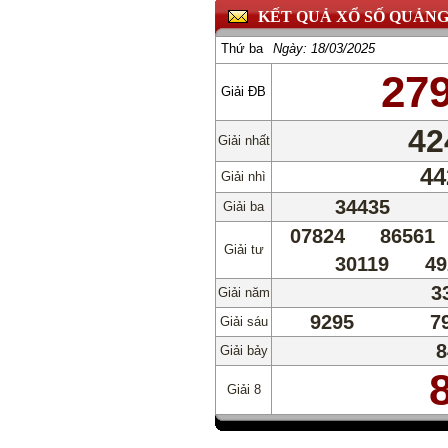
KẾT QUẢ XỔ SỐ QUẢN
Thứ ba
Ngày:
18/03/2025
27
Giải ĐB
42
Giải nhất
44
Giải nhì
34435
Giải ba
07824
86561
Giải tư
30119
49
3
Giải năm
9295
7
Giải sáu
8
Giải bảy
Giải 8