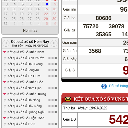
3
4
5
6
7
8
9
96
10
11
12
13
14
15
16
Giải nhì
17
18
19
20
21
22
23
80686
Giải ba
24
25
26
27
28
29
30
31
1
2
3
4
5
6
75720
39078
Giải tư
Hôm nay
35365
14
2
Kết quả xổ số Hôm Nay
Giải năm
<
>
Thứ bảy - Ngày 08/08/2026
3568
7
Giải sáu
Kết quả xổ Số Miền Nam
6
Kết quả xổ Số Bình Phước
Giải bảy
Kết quả xổ Số Hậu Giang
Giải 8
Kết quả xổ Số Long An
Kết quả xổ Số TP. HCM
Kết quả xổ Số Miền Bắc
Đổi số trúng
Kết quả xổ Số Nam Định
Kết quả xổ Số Miền Trung
KẾT QUẢ XỔ SỐ VŨNG 
Kết quả xổ Số Đà Nẵng
Kết quả xổ Số Đắk Nông
Thứ ba
Ngày:
18/03/2025
Kết quả xổ Số Quảng Ngãi
54
Kết quả xổ Số Điện Toán
Giải ĐB
Kết quả xổ Số 1*2*3