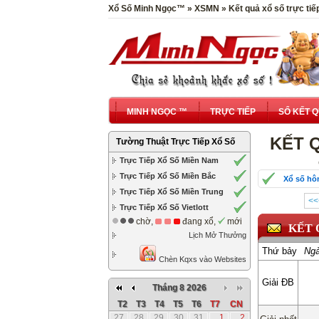
Xổ Số Minh Ngọc™ » XSMN » Kết quả xổ số trực tiế
MINH NGỌC ™
TRỰC TIẾP
SỔ KẾT 
KẾT Q
Tường Thuật Trực Tiếp Xổ Số
Trực Tiếp Xổ Số Miền Nam
Trực Tiếp Xổ Số Miền Bắc
Xổ số hôm
Trực Tiếp Xổ Số Miền Trung
<<
Trực Tiếp Xổ Số Vietlott
chờ,
đang xổ,
mới
KẾT 
Lịch Mở Thưởng
Thứ bảy
Ng
Chèn Kqxs vào Websites
Giải ĐB
Tháng 8 2026
T2
T3
T4
T5
T6
T7
CN
27
28
29
30
31
1
2