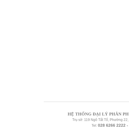
HỆ THỐNG ĐẠI LÝ PHÂN P
Trụ sở: 119 Ngô Tất Tố, Phường 22
028 6266 2222 -
Tel: