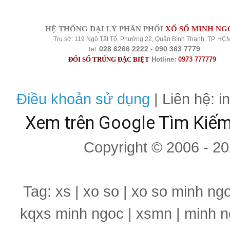
HỆ THỐNG ĐẠI LÝ PHÂN PHỐI
XỔ SỐ MINH NG
Trụ sở: 119 Ngô Tất Tố, Phường 22, Quận Bình Thạnh, TP. HC
028 6266 2222 - 090 363 7779
Tel:
ĐỔI SỐ TRÚNG ĐẶC BIỆT
Hotline:
0973 777779
Điều khoản sử dụng
| Liên hệ: 
Xem trên Google Tìm Kiế
Copyright © 2006 - 2
Tag: xs | xo so | xo so minh ng
kqxs minh ngoc | xsmn | minh n