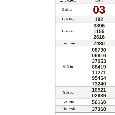
27/07/2025
XSKT
03
Giải tám
182
Giải bảy
3896
1155
Giải sáu
2616
7480
Giải năm
08730
06616
37053
88419
Giải tư
11271
95464
73240
10521
Giải ba
02639
56160
Giải nhì
37360
Giải nhất