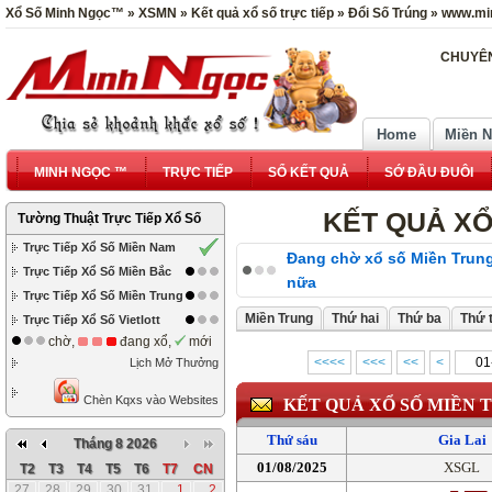
Xổ Số Minh Ngọc™ » XSMN » Kết quả xổ số trực tiếp » Đổi Số Trúng » www.mi
CHUYÊN
Home
Miền 
MINH NGỌC ™
TRỰC TIẾP
SỔ KẾT QUẢ
SỚ ĐẦU ĐUÔI
KẾT QUẢ XỔ
Tường Thuật Trực Tiếp Xổ Số
Trực Tiếp Xổ Số Miền Nam
Đang chờ xổ số Miền Trung 
Trực Tiếp Xổ Số Miền Bắc
nữa
Trực Tiếp Xổ Số Miền Trung
Miền Trung
Thứ hai
Thứ ba
Thứ 
Trực Tiếp Xổ Số Vietlott
chờ,
đang xổ,
mới
<<<<
<<<
<<
<
Lịch Mở Thưởng
Chèn Kqxs vào Websites
KẾT QUẢ XỔ SỐ MIỀN 
Thứ sáu
Gia Lai
Tháng 8 2026
01/08/2025
XSGL
T2
T3
T4
T5
T6
T7
CN
27
28
29
30
31
1
2