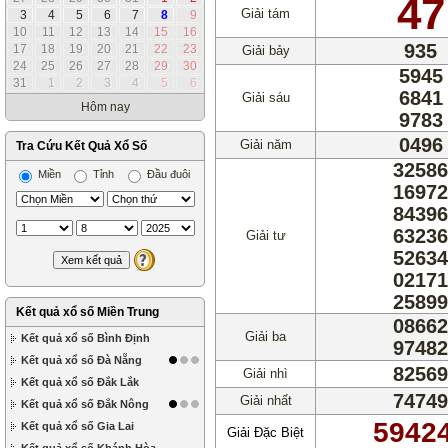
47
Giải tám
3
4
5
6
7
8
9
10
11
12
13
14
15
16
935
17
18
19
20
21
22
23
Giải bảy
24
25
26
27
28
29
30
5945
31
1
2
3
4
5
6
6841
Giải sáu
Hôm nay
9783
0496
Giải năm
Tra Cứu Kết Quả Xổ Số
32586
Miền
Tỉnh
Đầu đuôi
16972
84396
63236
Giải tư
52634
02171
25899
Kết quả xổ số Miền Trung
08662
Giải ba
Kết quả xổ số Bình Định
97482
Kết quả xổ số Đà Nẵng
82569
Giải nhì
Kết quả xổ số Đắk Lắk
74749
Giải nhất
Kết quả xổ số Đắk Nông
5942
Kết quả xổ số Gia Lai
Giải Đặc Biệt