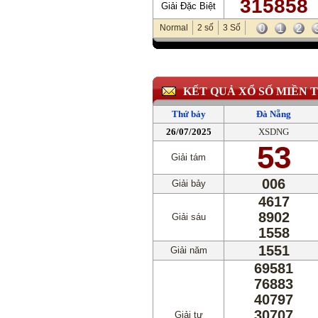
315858
Giải Đặc Biệt
0
1
2
Normal
2 số
3 Số
KẾT QUẢ XỔ SỐ MIỀN 
Thứ bảy
Đà Nẵng
26/07/2025
XSDNG
53
Giải tám
006
Giải bảy
4617
8902
Giải sáu
1558
1551
Giải năm
69581
76883
40797
30707
Giải tư