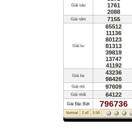
1761
Giải sáu
2088
7155
Giải năm
65512
11136
80123
81313
Giải tư
39819
13747
41192
43236
Giải ba
98426
97609
Giải nhì
64122
Giải nhất
796736
Giải Đặc Biệt
0
1
2
Normal
2 số
3 Số