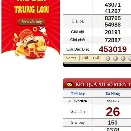
43071
41267
83765
Giải ba
54988
20191
Giải nhì
72887
Giải nhất
453019
Giải Đặc Biệt
0
1
2
Normal
2 số
3 Số
KẾT QUẢ XỔ SỐ MIỀN 
Thứ bảy
Đà Nẵng
28/02/2026
XSDNG
26
Giải tám
150
Giải bảy
0378