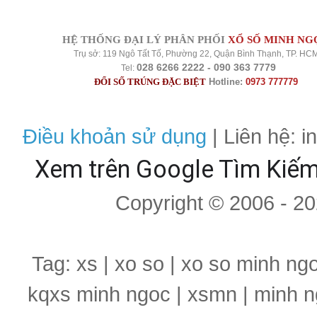
HỆ THỐNG ĐẠI LÝ PHÂN PHỐI
XỔ SỐ MINH NG
Trụ sở: 119 Ngô Tất Tố, Phường 22, Quận Bình Thạnh, TP. HC
028 6266 2222 - 090 363 7779
Tel:
ĐỔI SỐ TRÚNG ĐẶC BIỆT
Hotline:
0973 777779
Điều khoản sử dụng
| Liên hệ: 
Xem trên Google Tìm Kiế
Copyright © 2006 - 2
Tag: xs | xo so | xo so minh ng
kqxs minh ngoc | xsmn | minh n