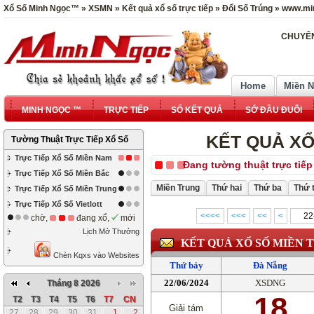
Xổ Số Minh Ngọc™ » XSMN » Kết quả xổ số trực tiếp » Đổi Số Trúng » www.mi
CHUYÊN
Home
Miền 
MINH NGỌC ™
TRỰC TIẾP
SỔ KẾT QUẢ
SỚ ĐẦU ĐUÔI
KẾT QUẢ XỔ
Tường Thuật Trực Tiếp Xổ Số
Trực Tiếp Xổ Số Miền Nam
Đang tường thuật trực tiế
Trực Tiếp Xổ Số Miền Bắc
Miền Trung
Thứ hai
Thứ ba
Thứ 
Trực Tiếp Xổ Số Miền Trung
Trực Tiếp Xổ Số Vietlott
<<<<
<<<
<<
<
chờ,
đang xổ,
mới
Lịch Mở Thưởng
KẾT QUẢ XỔ SỐ MIỀN 
Chèn Kqxs vào Websites
Thứ bảy
Đà Nẵng
22/06/2024
XSDNG
Tháng 8 2026
18
T2
T3
T4
T5
T6
T7
CN
Giải tám
27
28
29
30
31
1
2