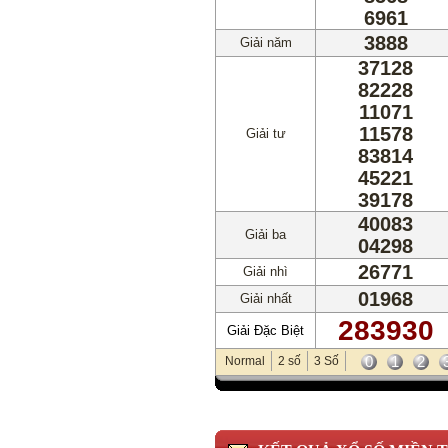
6961
3888
Giải năm
37128
82228
11071
11578
Giải tư
83814
45221
39178
40083
Giải ba
04298
26771
Giải nhì
01968
Giải nhất
283930
Giải Đặc Biệt
0
1
2
Normal
2 số
3 Số