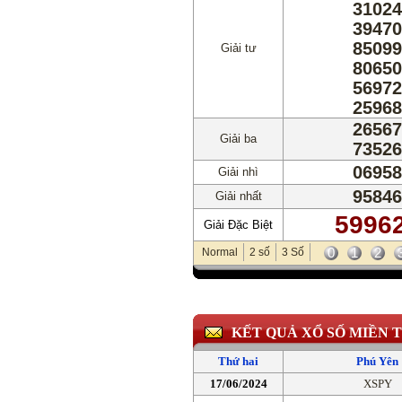
31024
39470
85099
Giải tư
80650
56972
25968
26567
Giải ba
73526
06958
Giải nhì
95846
Giải nhất
5996
Giải Đặc Biệt
0
1
2
Normal
2 số
3 Số
KẾT QUẢ XỔ SỐ MIỀN 
Thứ hai
Phú Yên
17/06/2024
XSPY