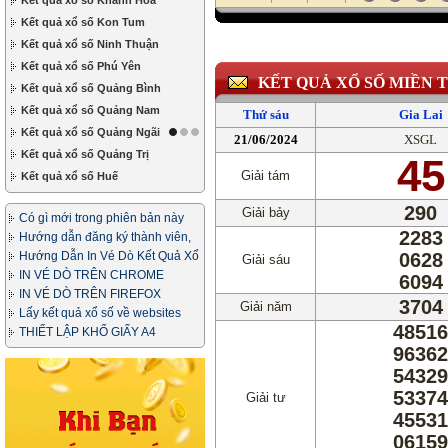
Kết quả xổ số Khánh Hòa
Kết quả xổ số Kon Tum
Kết quả xổ số Ninh Thuận
Kết quả xổ số Phú Yên
KẾT QUẢ XỔ SỐ MIỀN 
Kết quả xổ số Quảng Bình
Kết quả xổ số Quảng Nam
Thứ sáu
Gia Lai
Kết quả xổ số Quảng Ngãi
21/06/2024
XSGL
Kết quả xổ số Quảng Trị
45
Giải tám
Kết quả xổ số Huế
290
Giải bảy
Có gì mới trong phiên bản này
2283
Hướng dẫn đăng ký thành viên,
in vé dò
Hướng Dẫn In Vé Dò Kết Quả Xổ
0628
Giải sáu
Số
IN VÉ DÒ TRÊN CHROME
6094
IN VÉ DÒ TRÊN FIREFOX
3704
Giải năm
Lấy kết quả xổ số về websites
48516
của bạn
THIẾT LẬP KHỔ GIẤY A4
96362
54329
53374
Giải tư
45531
06159