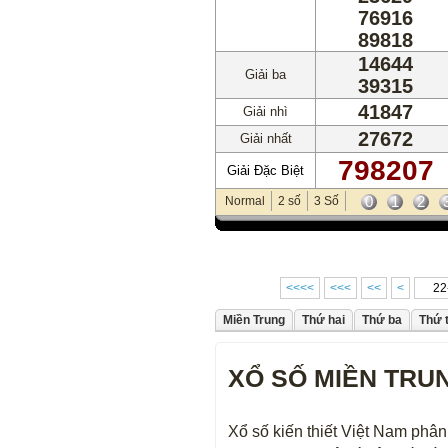
76916
89818
14644
Giải ba
39315
41847
Giải nhì
27672
Giải nhất
798207
Giải Đặc Biệt
0
1
2
Normal
2 số
3 Số
<<<<
<<<
<<
<
Miền Trung
Thứ hai
Thứ ba
Thứ 
XỔ SỐ MIỀN TRUN
Xổ số kiến thiết Việt Nam phân 