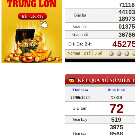
71118
44103
Giải ba
18973
01375
Giải nhì
36786
Giải nhất
4527
Giải Đặc Biệt
0
1
2
Normal
2 số
3 Số
KẾT QUẢ XỔ SỐ MIỀN 
Thứ năm
Bình Định
20/06/2024
XSBDI
72
Giải tám
519
Giải bảy
3975
8568
Giải sáu