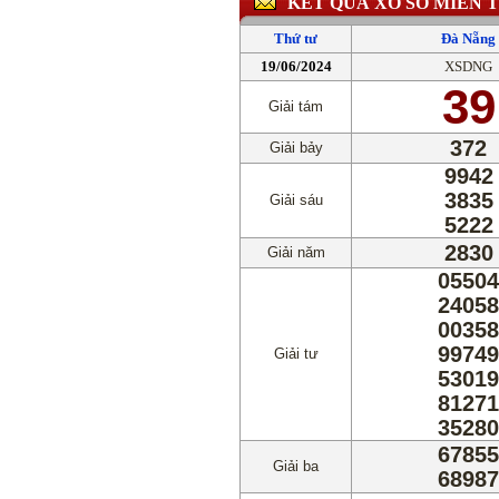
KẾT QUẢ XỔ SỐ MIỀN 
Thứ tư
Đà Nẵng
19/06/2024
XSDNG
39
Giải tám
372
Giải bảy
9942
3835
Giải sáu
5222
2830
Giải năm
05504
24058
00358
99749
Giải tư
53019
81271
35280
67855
Giải ba
68987