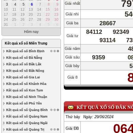
79
Giải nhất
3
4
5
6
7
8
9
10
11
12
13
14
15
16
54
Giải nhì
17
18
19
20
21
22
23
24
25
26
27
28
29
30
28667
Giải ba
31
1
2
3
4
5
6
84112
92349
Hôm nay
Giải tư
93114
73
Kết quả xổ số Miền Trung
4
Giải năm
Kết quả xổ số Bình Định
9359
0
Giải sáu
Kết quả xổ số Đà Nẵng
Kết quả xổ số Đắk Lắk
5
Giải bảy
Kết quả xổ số Đắk Nông
Giải 8
Kết quả xổ số Gia Lai
Kết quả xổ số Khánh Hòa
Kết quả xổ số Kon Tum
Kết quả xổ số Ninh Thuận
Kết quả xổ số Phú Yên
KẾT QUẢ XỔ SỐ ĐẮK N
Kết quả xổ số Quảng Bình
Kết quả xổ số Quảng Nam
Thứ bảy
Ngày:
29/06/2024
Kết quả xổ số Quảng Ngãi
06
Giải ĐB
Kết quả xổ số Quảng Trị