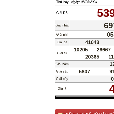
Thứ bảy
Ngày:
08/06/2024
53
Giải ĐB
69
Giải nhất
05
Giải nhì
41043
Giải ba
10205
26667
Giải tư
20365
11
1
Giải năm
5807
9
Giải sáu
0
Giải bảy
Giải 8