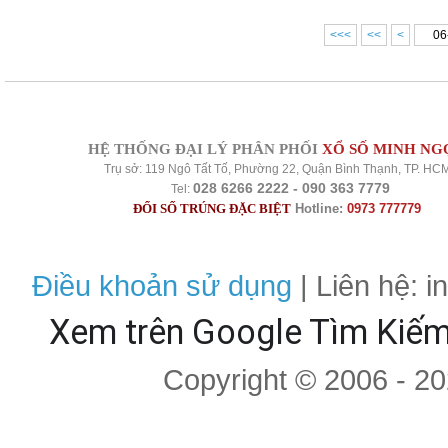
<<<
<<
<
HỆ THỐNG ĐẠI LÝ PHÂN PHỐI
XỔ SỐ MINH NG
Trụ sở: 119 Ngô Tất Tố, Phường 22, Quận Bình Thạnh, TP. HC
028 6266 2222 - 090 363 7779
Tel:
ĐỔI SỐ TRÚNG ĐẶC BIỆT
Hotline:
0973 777779
Điều khoản sử dụng
| Liên hệ: 
Xem trên Google Tìm Kiế
Copyright © 2006 - 2