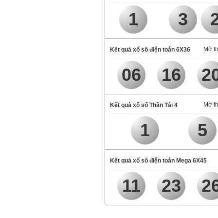
1
3
Mở t
Kết quả xổ số điện toán 6X36
06
16
2
Mở t
Kết quả xổ số Thần Tài 4
1
5
Kết quả xổ số điện toán Mega 6X45
11
23
2