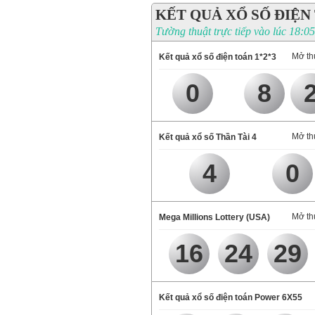
KẾT QUẢ XỔ SỐ ĐIỆN
Tường thuật trực tiếp vào lúc 18:0
Mở th
Kết quả xổ số điện toán 1*2*3
0
8
Mở th
Kết quả xổ số Thần Tài 4
4
0
Mở th
Mega Millions Lottery (USA)
16
24
29
Kết quả xổ số điện toán Power 6X55