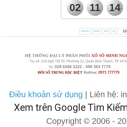
02
11
14
<<<<
<<<
<<
<
HỆ THỐNG ĐẠI LÝ PHÂN PHỐI
XỔ SỐ MINH NG
Trụ sở: 119 Ngô Tất Tố, Phường 22, Quận Bình Thạnh, TP. HC
028 6266 2222 - 090 363 7779
Tel:
ĐỔI SỐ TRÚNG ĐẶC BIỆT
Hotline:
0973 777779
Điều khoản sử dụng
| Liên hệ: 
Xem trên Google Tìm Kiế
Copyright © 2006 - 2