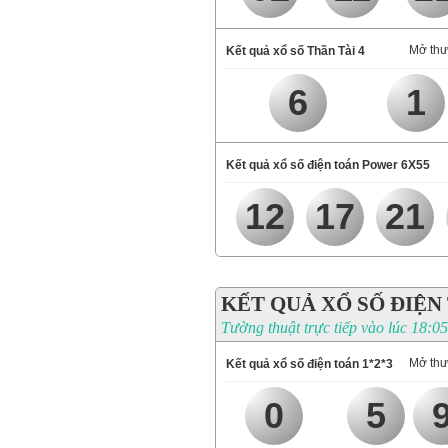
Mở thư
Kết quả xổ số Thần Tài 4
6
1
Kết quả xổ số điện toán Power 6X55
12
17
21
KẾT QUẢ XỔ SỐ ĐIỆN
Tường thuật trực tiếp vào lúc 18:0
Mở thư
Kết quả xổ số điện toán 1*2*3
0
5