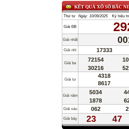
KẾT QUẢ XỔ SỐ BẮC N
Thứ tư
Ngày:
10/09/2025
Ký hiệu tr
29
Giải ĐB
00
Giải nhất
17333
Giải nhì
72154
10
Giải ba
30216
52
4318
Giải tư
8617
5034
4
Giải năm
1878
6
062
2
Giải sáu
23
47
Giải bảy