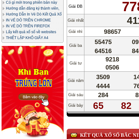
77
Có gì mới trong phiên bản này
Giải ĐB
Hướng dẫn đăng ký thành viên,
in vé dò
Hướng Dẫn In Vé Dò Kết Quả Xổ
41
Số
IN VÉ DÒ TRÊN CHROME
Giải nhất
IN VÉ DÒ TRÊN FIREFOX
98657
Giải nhì
Lấy kết quả xổ số về websites
của bạn
THIẾT LẬP KHỔ GIẤY A4
55475
09
Giải ba
64516
84
9218
Giải tư
0506
3509
1
Giải năm
4444
7
284
8
Giải sáu
65
82
Giải bảy
KẾT QUẢ XỔ SỐ BẮC N