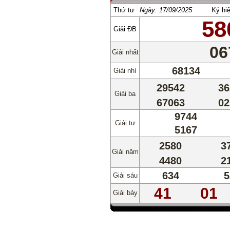
Thứ tư
Ngày:
17/09/2025
Ký hiệ
58
Giải ĐB
06
Giải nhất
68134
Giải nhì
29542
36
Giải ba
67063
02
9744
Giải tư
5167
2580
3
Giải năm
4480
2
634
5
Giải sáu
41
01
Giải bảy