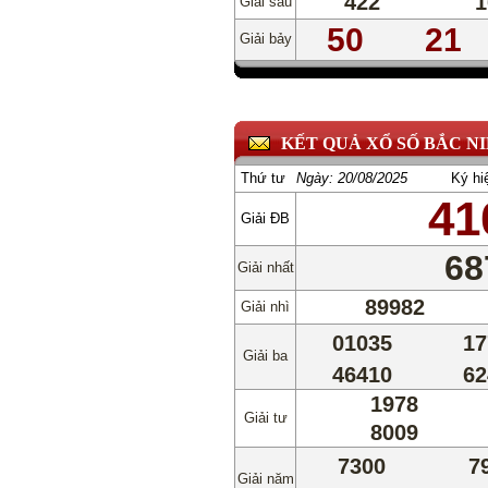
422
1
Giải sáu
50
21
Giải bảy
KẾT QUẢ XỔ SỐ BẮC N
Thứ tư
Ngày:
20/08/2025
Ký hi
41
Giải ĐB
68
Giải nhất
89982
Giải nhì
01035
17
Giải ba
46410
62
1978
Giải tư
8009
7300
7
Giải năm