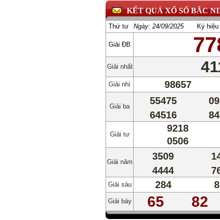
KẾT QUẢ XỔ SỐ BẮC N
Thứ tư
Ngày:
24/09/2025
Ký hiệu 
77
Giải ĐB
41
Giải nhất
98657
Giải nhì
55475
09
Giải ba
64516
84
9218
Giải tư
0506
3509
1
Giải năm
4444
7
284
8
Giải sáu
65
82
Giải bảy