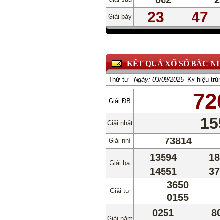
062
2
23
47
Giải bảy
KẾT QUẢ XỔ SỐ BẮC N
Thứ tư
Ngày:
03/09/2025
Ký hiệu trú
72
Giải ĐB
15
Giải nhất
73814
Giải nhì
13594
18
Giải ba
14551
37
3650
Giải tư
0155
0251
8
Giải năm