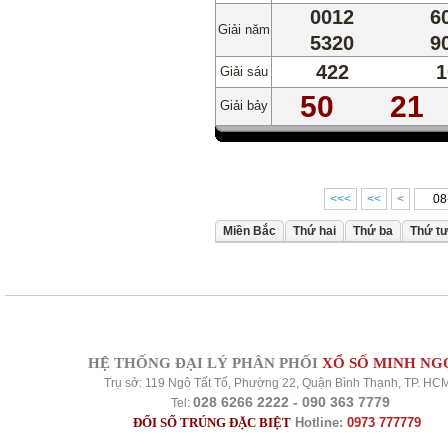
0012
6
Giải năm
5320
9
422
1
Giải sáu
50
21
Giải bảy
<<<
<<
<
Miền Bắc
Thứ hai
Thứ ba
Thứ t
HỆ THỐNG ĐẠI LÝ PHÂN PHỐI
XỔ SỐ MINH NG
Trụ sở: 119 Ngô Tất Tố, Phường 22, Quận Bình Thạnh, TP. HC
028 6266 2222 - 090 363 7779
Tel:
ĐỔI SỐ TRÚNG ĐẶC BIỆT
Hotline:
0973 777779