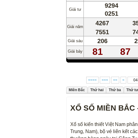
9294
Giải tư
0251
4267
3
Giải năm
7551
7
206
2
Giải sáu
81
87
Giải bảy
<<<<
<<<
<<
<
Miền Bắc
Thứ hai
Thứ ba
Thứ t
XỔ SỐ MIỀN BẮC 
Xổ số kiến thiết Việt Nam phân 
Trung, Nam), bộ vé liên kết cá