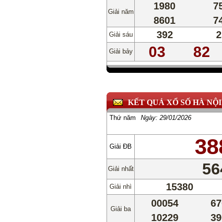
1980
7
Giải năm
8601
7
392
2
Giải sáu
03
82
Giải bảy
KẾT QUẢ XỔ SỐ HÀ NỘI
Thứ năm
Ngày:
29/01/2026
38
Giải ĐB
56
Giải nhất
15380
Giải nhì
00054
67
Giải ba
10229
39