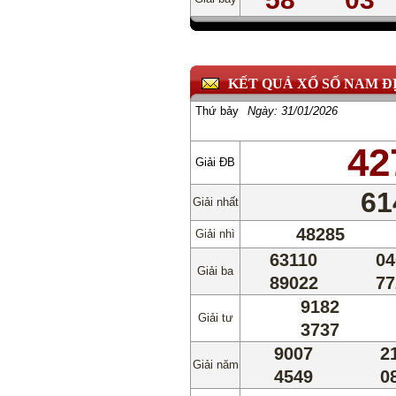
KẾT QUẢ XỔ SỐ NAM Đ
Thứ bảy
Ngày:
31/01/2026
42
Giải ĐB
61
Giải nhất
48285
Giải nhì
63110
04
Giải ba
89022
77
9182
Giải tư
3737
9007
2
Giải năm
4549
0