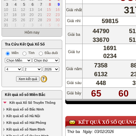
3
4
5
6
7
8
9
31
10
11
12
13
14
15
16
Giải nhất
17
18
19
20
21
22
23
59815
24
25
26
27
28
29
30
Giải nhì
31
1
2
3
4
5
6
44790
51
Hôm nay
Giải ba
33670
51
Tra Cứu Kết Quả Xổ Số
1691
Giải tư
Miền
Tỉnh
Đầu đuôi
0234
7358
8
Giải năm
6132
2
448
3
Giải sáu
65
60
Giải bảy
Kết quả xổ số Miền Bắc
Kết quả Xổ Số Truyền Thống
Kết quả xổ số Bắc Ninh
Kết quả xổ số Hà Nội
KẾT QUẢ XỔ SỐ QUẢNG
Kết quả xổ số Hải Phòng
Kết quả xổ số Nam Định
Thứ ba
Ngày:
03/02/2026