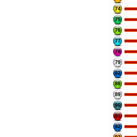
74
75
76
77
78
79
82
86
89
90
91
92