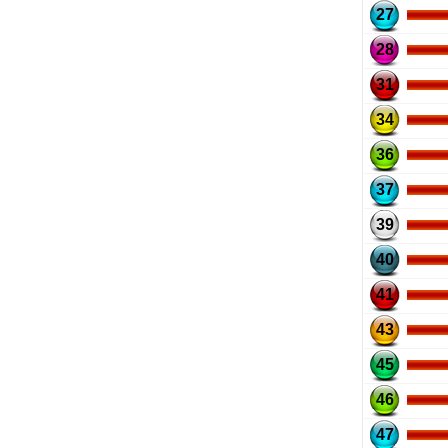
27
28
31
34
36
37
39
40
41
43
45
46
47