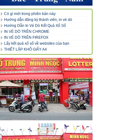
Có gì mới trong phiên bản này
Hướng dẫn đăng ký thành viên, in vé dò
Hướng Dẫn In Vé Dò Kết Quả Xổ Số
IN VÉ DÒ TRÊN CHROME
IN VÉ DÒ TRÊN FIREFOX
Lấy kết quả xổ số về websites của bạn
THIẾT LẬP KHỔ GIẤY A4