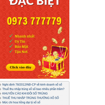
Nghị định 78/2012/NĐ-CP về kinh doanh xổ số
Thuế thu nhập trúng xổ số bao nhiêu phần trăm?
KHUYẾN CÁO KHI ĐỔI SỐ TRÚNG
THUẾ THU NHẬP TRÚNG THƯỞNG XỔ SỐ
Mức chi hoa hồng đại lý xổ số