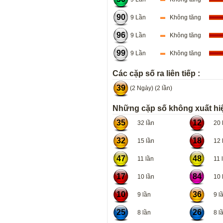
90
9 Lần
Không tăng
96
9 Lần
Không tăng
99
9 Lần
Không tăng
Các cặp số ra liên tiếp :
39
(2 Ngày) (2 lần)
Những cặp số không xuất hiệ
35
12
32 lần
20 l
32
18
15 lần
12 l
47
48
11 lần
11 l
17
84
10 lần
10 l
10
36
9 lần
9 lầ
25
26
8 lần
8 lầ