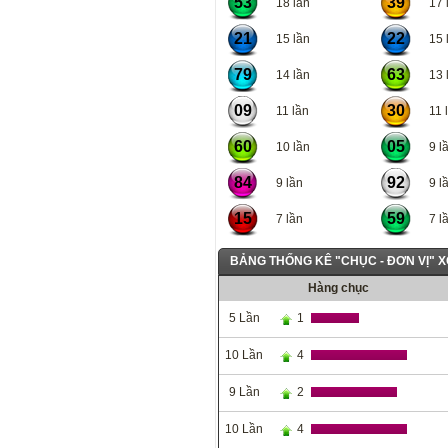
53
39
18 lần
17 l
21
22
15 lần
15 l
79
63
14 lần
13 l
09
30
11 lần
11 l
60
05
10 lần
9 lầ
84
92
9 lần
9 lầ
15
59
7 lần
7 lầ
BẢNG THỐNG KÊ "CHỤC - ĐƠN VỊ" 
Hàng chục
5 Lần
1
10 Lần
4
9 Lần
2
10 Lần
4