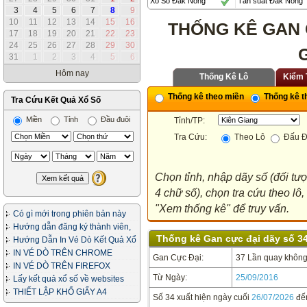
Xổ Số Đắk Nông
Tần suất Đắk Nông
3
4
5
6
7
8
9
10
11
12
13
14
15
16
THỐNG KÊ GAN 
17
18
19
20
21
22
23
24
25
26
27
28
29
30
31
1
2
3
4
5
6
Hôm nay
Thống Kê Lô
Kiểm 
Thống kê theo miền
Thống kê th
Tra Cứu Kết Quả Xổ Số
Miền
Tỉnh
Đầu đuôi
Tỉnh/TP:
Tra Cứu:
Theo Lô
Đấu Đ
Chọn tỉnh, nhập dãy số (đối tư
4 chữ số), chọn tra cứu theo lô
"Xem thống kê" để truy vấn.
Có gì mới trong phiên bản này
Hướng dẫn đăng ký thành viên,
Thống kê Gan cực đại dãy số 34
in vé dò
Hướng Dẫn In Vé Dò Kết Quả Xổ
Số
IN VÉ DÒ TRÊN CHROME
Gan Cực Đại:
37 Lần quay không 
IN VÉ DÒ TRÊN FIREFOX
Từ Ngày:
25/09/2016
Lấy kết quả xổ số về websites
của bạn
THIẾT LẬP KHỔ GIẤY A4
Số 34 xuất hiện ngày cuối
26/07/2026
đế