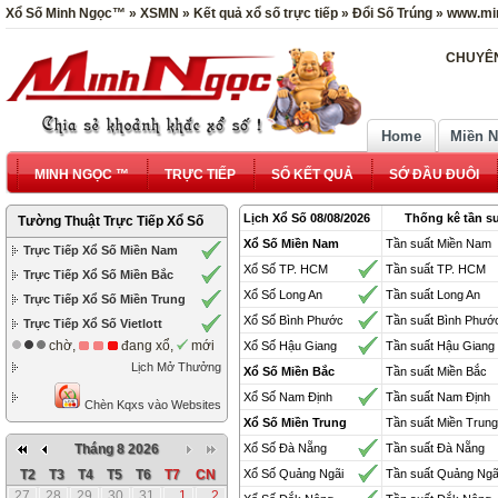
Xổ Số Minh Ngọc™ » XSMN » Kết quả xổ số trực tiếp » Đổi Số Trúng » www.mi
CHUYÊN
Home
Miền 
MINH NGỌC ™
TRỰC TIẾP
SỔ KẾT QUẢ
SỚ ĐẦU ĐUÔI
Lịch Xổ Số 08/08/2026
Thống kê tần su
Tường Thuật Trực Tiếp Xổ Số
Xổ Số Miền Nam
Tần suất Miền Nam
Trực Tiếp Xổ Số Miền Nam
Xổ Số TP. HCM
Tần suất TP. HCM
Trực Tiếp Xổ Số Miền Bắc
Xổ Số Long An
Tần suất Long An
Trực Tiếp Xổ Số Miền Trung
Xổ Số Bình Phước
Tần suất Bình Phướ
Trực Tiếp Xổ Số Vietlott
chờ,
đang xổ,
mới
Xổ Số Hậu Giang
Tần suất Hậu Giang
Lịch Mở Thưởng
Xổ Số Miền Bắc
Tần suất Miền Bắc
Xổ Số Nam Định
Tần suất Nam Định
Chèn Kqxs vào Websites
Xổ Số Miền Trung
Tần suất Miền Trung
Tháng 8 2026
Xổ Số Đà Nẵng
Tần suất Đà Nẵng
T2
T3
T4
T5
T6
T7
CN
Xổ Số Quảng Ngãi
Tần suất Quảng Ngã
27
28
29
30
31
1
2