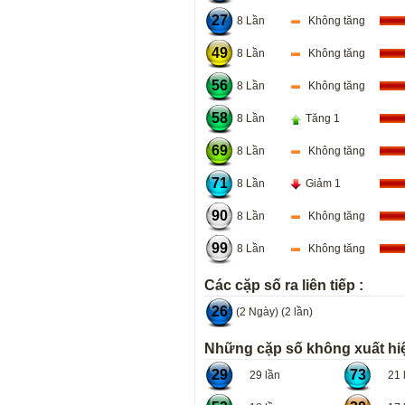
27
8 Lần
Không tăng
49
8 Lần
Không tăng
56
8 Lần
Không tăng
58
8 Lần
Tăng 1
69
8 Lần
Không tăng
71
8 Lần
Giảm 1
90
8 Lần
Không tăng
99
8 Lần
Không tăng
Các cặp số ra liên tiếp :
26
(2 Ngày) (2 lần)
Những cặp số không xuất hiệ
29
73
29 lần
21 l