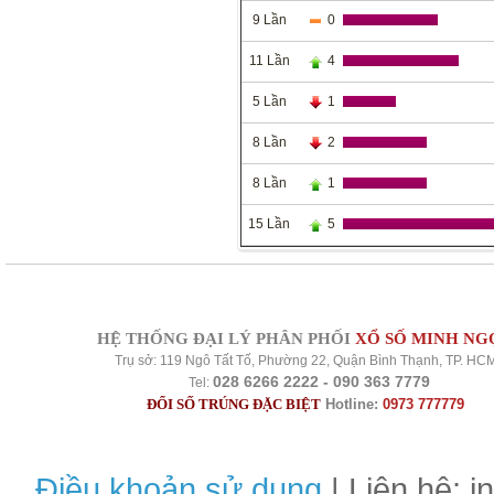
9 Lần
0
11 Lần
4
5 Lần
1
8 Lần
2
8 Lần
1
15 Lần
5
HỆ THỐNG ĐẠI LÝ PHÂN PHỐI
XỔ SỐ MINH NG
Trụ sở: 119 Ngô Tất Tố, Phường 22, Quận Bình Thạnh, TP. HC
028 6266 2222 - 090 363 7779
Tel:
ĐỔI SỐ TRÚNG ĐẶC BIỆT
Hotline:
0973 777779
Điều khoản sử dụng
| Liên hệ: 