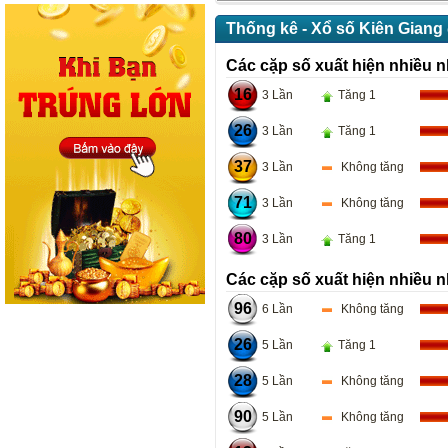
Thống kê - Xổ số Kiên Giang
Các cặp số xuất hiện nhiều n
16
3 Lần
Tăng 1
26
3 Lần
Tăng 1
37
3 Lần
Không tăng
71
3 Lần
Không tăng
80
3 Lần
Tăng 1
Các cặp số xuất hiện nhiều n
96
6 Lần
Không tăng
26
5 Lần
Tăng 1
28
5 Lần
Không tăng
90
5 Lần
Không tăng