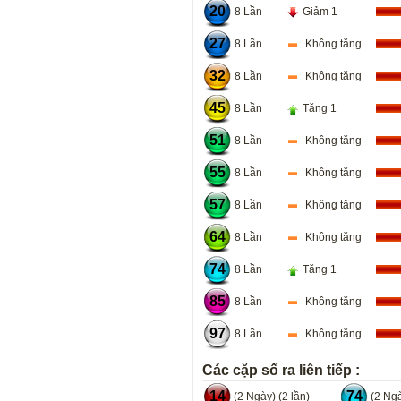
20
8 Lần
Giảm 1
27
8 Lần
Không tăng
32
8 Lần
Không tăng
45
8 Lần
Tăng 1
51
8 Lần
Không tăng
55
8 Lần
Không tăng
57
8 Lần
Không tăng
64
8 Lần
Không tăng
74
8 Lần
Tăng 1
85
8 Lần
Không tăng
97
8 Lần
Không tăng
Các cặp số ra liên tiếp :
14
74
(2 Ngày) (2 lần)
(2 Ngà