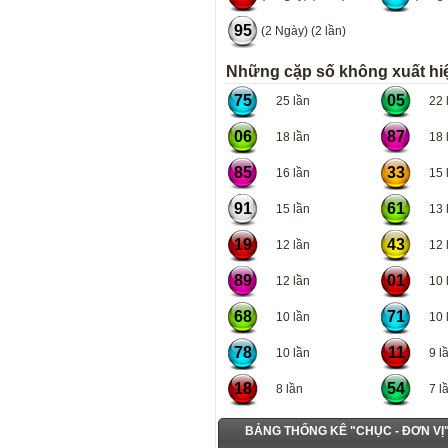
95
(2 Ngày) (2 lần)
Những cặp số không xuất hiệ
75
05
25 lần
22 l
06
87
18 lần
18 l
85
33
16 lần
15 l
91
61
15 lần
13 l
19
43
12 lần
12 l
89
01
12 lần
10 l
68
71
10 lần
10 l
78
11
10 lần
9 lầ
18
54
8 lần
7 lầ
BẢNG THỐNG KÊ "CHỤC - ĐƠN V