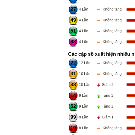
27
4 Lần
Không tăng
49
4 Lần
Không tăng
51
4 Lần
Không tăng
88
4 Lần
Không tăng
Các cặp số xuất hiện nhiều n
22
12 Lần
Không tăng
31
10 Lần
Không tăng
38
10 Lần
Giảm 2
14
9 Lần
Tăng 1
52
9 Lần
Tăng 1
99
9 Lần
Giảm 1
19
8 Lần
Không tăng