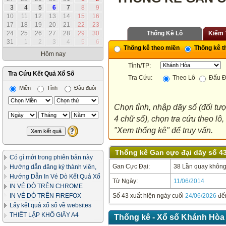
3
4
5
6
7
8
9
10
11
12
13
14
15
16
17
18
19
20
21
22
23
24
25
26
27
28
29
30
Thống Kê Lô
Kiểm 
31
1
2
3
4
5
6
Thống kê theo miền
Thống kê th
Hôm nay
Tỉnh/TP:
Tra Cứu Kết Quả Xổ Số
Tra Cứu:
Theo Lô
Đấu Đ
Miền
Tỉnh
Đầu đuôi
Chọn tỉnh, nhập dãy số (đối tư
4 chữ số), chọn tra cứu theo lô
"Xem thống kê" để truy vấn.
Thống kê Gan cực đại dãy số 43
Có gì mới trong phiên bản này
Gan Cực Đại:
38 Lần quay không 
Hướng dẫn đăng ký thành viên,
in vé dò
Hướng Dẫn In Vé Dò Kết Quả Xổ
Từ Ngày:
11/06/2014
Số
IN VÉ DÒ TRÊN CHROME
IN VÉ DÒ TRÊN FIREFOX
Số 43 xuất hiện ngày cuối
24/06/2026
đế
Lấy kết quả xổ số về websites
của bạn
THIẾT LẬP KHỔ GIẤY A4
Thống kê - Xổ số Khánh Hòa 