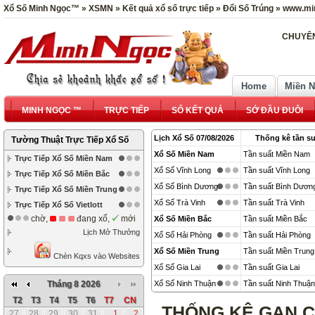
Xổ Số Minh Ngọc™ » XSMN » Kết quả xổ số trực tiếp » Đổi Số Trúng » www.mi
CHUYÊN
Home
Miền 
MINH NGỌC ™
TRỰC TIẾP
SỔ KẾT QUẢ
SỚ ĐẦU ĐUÔI
Lịch Xổ Số 07/08/2026
Thống kê tần su
Tường Thuật Trực Tiếp Xổ Số
Xổ Số Miền Nam
Tần suất Miền Nam
Trực Tiếp Xổ Số Miền Nam
Xổ Số Vĩnh Long
Tần suất Vĩnh Long
Trực Tiếp Xổ Số Miền Bắc
Xổ Số Bình Dương
Tần suất Bình Dươn
Trực Tiếp Xổ Số Miền Trung
Xổ Số Trà Vinh
Tần suất Trà Vinh
Trực Tiếp Xổ Số Vietlott
chờ,
đang xổ,
mới
Xổ Số Miền Bắc
Tần suất Miền Bắc
Lịch Mở Thưởng
Xổ Số Hải Phòng
Tần suất Hải Phòng
Xổ Số Miền Trung
Tần suất Miền Trung
Chèn Kqxs vào Websites
Xổ Số Gia Lai
Tần suất Gia Lai
Tháng 8 2026
Xổ Số Ninh Thuận
Tần suất Ninh Thuận
T2
T3
T4
T5
T6
T7
CN
THỐNG KÊ GAN C
27
28
29
30
31
1
2