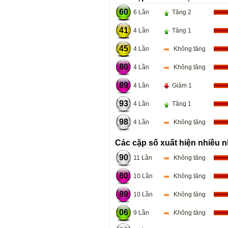
60
6 Lần
Tăng 2
41
4 Lần
Tăng 1
45
4 Lần
Không tăng
80
4 Lần
Không tăng
89
4 Lần
Giảm 1
93
4 Lần
Tăng 1
98
4 Lần
Không tăng
Các cặp số xuất hiện nhiều n
90
11 Lần
Không tăng
80
10 Lần
Không tăng
89
10 Lần
Không tăng
06
9 Lần
Không tăng