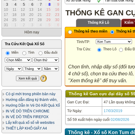
Xổ Số Đắk Nông
Tần suất Đắk Nông
3
4
5
6
7
8
9
10
11
12
13
14
15
16
THỐNG KÊ GAN CỰ
17
18
19
20
21
22
23
24
25
26
27
28
29
30
Thống Kê Lô
Kiểm 
31
1
2
3
4
5
6
Thống kê theo miền
Thống kê th
Hôm nay
Tỉnh/TP:
Tra Cứu Kết Quả Xổ Số
Tra Cứu:
Theo Lô
Đấu Đ
Miền
Tỉnh
Đầu đuôi
Chọn tỉnh, nhập dãy số (đối tư
4 chữ số), chọn tra cứu theo lô
"Xem thống kê" để truy vấn.
Thống kê Gan cực đại dãy số 59
Có gì mới trong phiên bản này
Hướng dẫn đăng ký thành viên,
Gan Cực Đại:
47 Lần quay không 
in vé dò
Hướng Dẫn In Vé Dò Kết Quả Xổ
Số
Từ Ngày:
17/03/2019
IN VÉ DÒ TRÊN CHROME
IN VÉ DÒ TRÊN FIREFOX
Số 59 xuất hiện ngày cuối
02/08/2026
Lấy kết quả xổ số về websites
của bạn
THIẾT LẬP KHỔ GIẤY A4
Thống kê - Xổ số Kon Tum đế