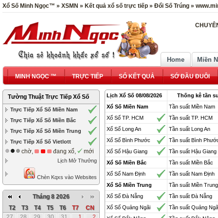
Xổ Số Minh Ngọc™ » XSMN » Kết quả xổ số trực tiếp » Đổi Số Trúng » www.mi
CHUYÊN
Home
Miền 
MINH NGỌC ™
TRỰC TIẾP
SỔ KẾT QUẢ
SỚ ĐẦU ĐUÔI
Lịch Xổ Số 08/08/2026
Thống kê tần su
Tường Thuật Trực Tiếp Xổ Số
Xổ Số Miền Nam
Tần suất Miền Nam
Trực Tiếp Xổ Số Miền Nam
Xổ Số TP. HCM
Tần suất TP. HCM
Trực Tiếp Xổ Số Miền Bắc
Xổ Số Long An
Tần suất Long An
Trực Tiếp Xổ Số Miền Trung
Xổ Số Bình Phước
Tần suất Bình Phướ
Trực Tiếp Xổ Số Vietlott
chờ,
đang xổ,
mới
Xổ Số Hậu Giang
Tần suất Hậu Giang
Lịch Mở Thưởng
Xổ Số Miền Bắc
Tần suất Miền Bắc
Xổ Số Nam Định
Tần suất Nam Định
Chèn Kqxs vào Websites
Xổ Số Miền Trung
Tần suất Miền Trung
Tháng 8 2026
Xổ Số Đà Nẵng
Tần suất Đà Nẵng
T2
T3
T4
T5
T6
T7
CN
Xổ Số Quảng Ngãi
Tần suất Quảng Ngã
27
28
29
30
31
1
2