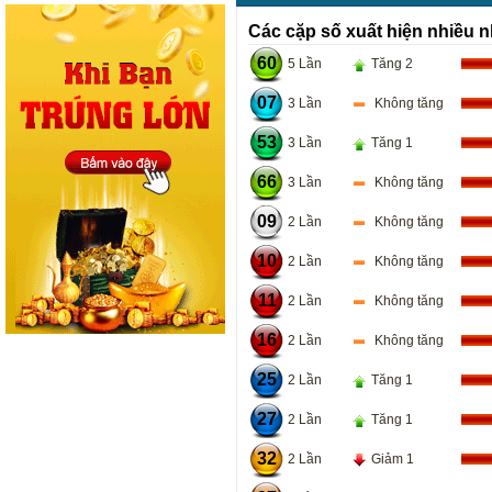
Các cặp số xuất hiện nhiều n
60
5 Lần
Tăng 2
07
3 Lần
Không tăng
53
3 Lần
Tăng 1
66
3 Lần
Không tăng
09
2 Lần
Không tăng
10
2 Lần
Không tăng
11
2 Lần
Không tăng
16
2 Lần
Không tăng
25
2 Lần
Tăng 1
27
2 Lần
Tăng 1
32
2 Lần
Giảm 1