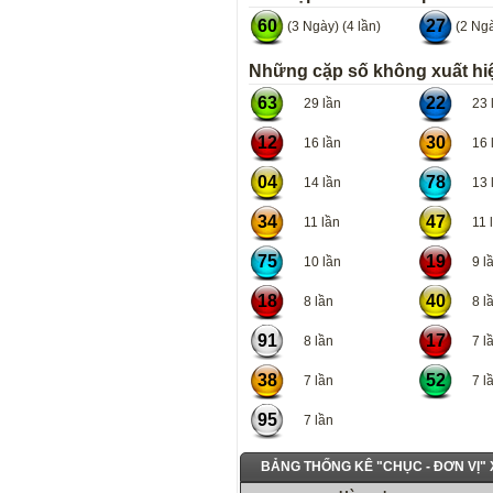
60
27
(3 Ngày) (4 lần)
(2 Ngà
Những cặp số không xuất hiệ
63
22
29 lần
23 l
12
30
16 lần
16 l
04
78
14 lần
13 l
34
47
11 lần
11 l
75
19
10 lần
9 lầ
18
40
8 lần
8 lầ
91
17
8 lần
7 lầ
38
52
7 lần
7 lầ
95
7 lần
BẢNG THỐNG KÊ "CHỤC - ĐƠN VỊ"