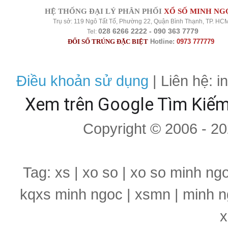
HỆ THỐNG ĐẠI LÝ PHÂN PHỐI
XỔ SỐ MINH NG
Trụ sở: 119 Ngô Tất Tố, Phường 22, Quận Bình Thạnh, TP. HC
028 6266 2222 - 090 363 7779
Tel:
ĐỔI SỐ TRÚNG ĐẶC BIỆT
Hotline:
0973 777779
Điều khoản sử dụng
| Liên hệ: 
Xem trên Google Tìm Kiế
Copyright © 2006 - 2
Tag: xs | xo so | xo so minh ng
kqxs minh ngoc | xsmn | minh n
x