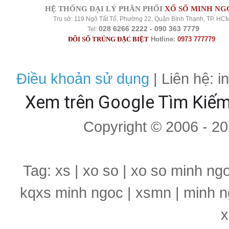
HỆ THỐNG ĐẠI LÝ PHÂN PHỐI
XỔ SỐ MINH NG
Trụ sở: 119 Ngô Tất Tố, Phường 22, Quận Bình Thạnh, TP. HC
028 6266 2222 - 090 363 7779
Tel:
ĐỔI SỐ TRÚNG ĐẶC BIỆT
Hotline:
0973 777779
Điều khoản sử dụng
| Liên hệ: 
Xem trên Google Tìm Kiế
Copyright © 2006 - 2
Tag: xs | xo so | xo so minh ng
kqxs minh ngoc | xsmn | minh n
x