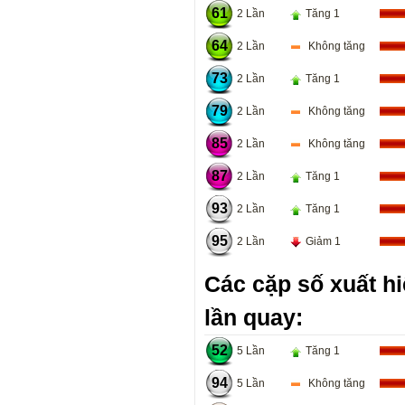
61
2 Lần
Tăng 1
64
2 Lần
Không tăng
73
2 Lần
Tăng 1
79
2 Lần
Không tăng
85
2 Lần
Không tăng
87
2 Lần
Tăng 1
93
2 Lần
Tăng 1
95
2 Lần
Giảm 1
Các cặp số xuất hi
lần quay:
52
5 Lần
Tăng 1
94
5 Lần
Không tăng