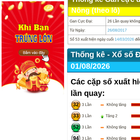
Nông (theo lô)
Gan Cực Đại:
26 Lần quay không 
Từ Ngày:
26/08/2017
Số 53 xuất hiện ngày cuối
14/03/2026
đế
Thống kê - Xổ số 
01/08/2026
Các cặp số xuất hi
lần quay:
32
3 Lần
Không tăng
33
3 Lần
Tăng 2
52
3 Lần
Không tăng
94
3 Lần
Không tăng