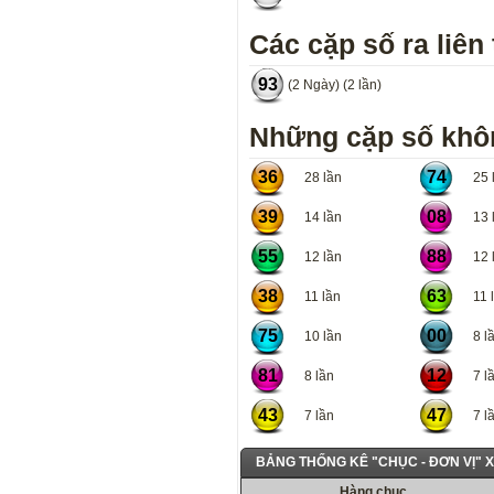
Các cặp số ra liên 
93
(2 Ngày) (2 lần)
Những cặp số khôn
36
74
28 lần
25 l
39
08
14 lần
13 l
55
88
12 lần
12 l
38
63
11 lần
11 l
75
00
10 lần
8 lầ
81
12
8 lần
7 lầ
43
47
7 lần
7 lầ
BẢNG THỐNG KÊ "CHỤC - ĐƠN VỊ"
Hàng chục