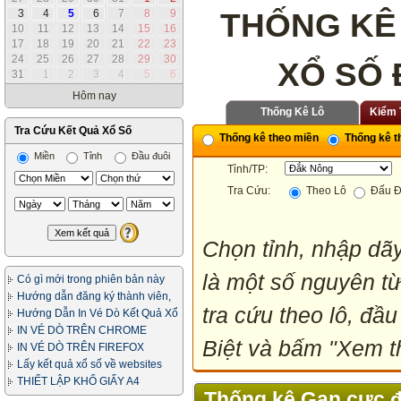
THỐNG KÊ
3
4
5
6
7
8
9
10
11
12
13
14
15
16
17
18
19
20
21
22
23
24
25
26
27
28
29
30
XỔ SỐ
31
1
2
3
4
5
6
Hôm nay
Thống Kê Lô
Kiểm 
Tra Cứu Kết Quả Xổ Số
Thống kê theo miền
Thống kê th
Miền
Tỉnh
Đầu đuôi
Tỉnh/TP:
Tra Cứu:
Theo Lô
Đấu Đ
Chọn tỉnh, nhập dãy
là một số nguyên từ
Có gì mới trong phiên bản này
Hướng dẫn đăng ký thành viên,
tra cứu theo lô, đầu
in vé dò
Hướng Dẫn In Vé Dò Kết Quả Xổ
Số
IN VÉ DÒ TRÊN CHROME
Biệt và bấm "Xem th
IN VÉ DÒ TRÊN FIREFOX
Lấy kết quả xổ số về websites
của bạn
THIẾT LẬP KHỔ GIẤY A4
Thống kê Gan cực đ