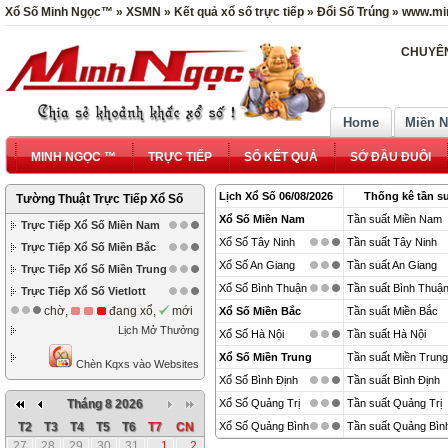
Xổ Số Minh Ngọc™ » XSMN » Kết quả xổ số trực tiếp » Đổi Số Trúng » www.mi
CHUYÊN
Home
Miền 
MINH NGỌC ™
TRỰC TIẾP
SỔ KẾT QUẢ
SỚ ĐẦU ĐUÔI
Lịch Xổ Số 06/08/2026
Thống kê tần su
Tường Thuật Trực Tiếp Xổ Số
Xổ Số Miền Nam
Tần suất Miền Nam
Trực Tiếp Xổ Số Miền Nam
Xổ Số Tây Ninh
Tần suất Tây Ninh
Trực Tiếp Xổ Số Miền Bắc
Xổ Số An Giang
Tần suất An Giang
Trực Tiếp Xổ Số Miền Trung
Xổ Số Bình Thuận
Tần suất Bình Thuậ
Trực Tiếp Xổ Số Vietlott
chờ,
đang xổ,
mới
Xổ Số Miền Bắc
Tần suất Miền Bắc
Lịch Mở Thưởng
Xổ Số Hà Nội
Tần suất Hà Nội
Xổ Số Miền Trung
Tần suất Miền Trung
Chèn Kqxs vào Websites
Xổ Số Bình Định
Tần suất Bình Định
Tháng 8 2026
Xổ Số Quảng Trị
Tần suất Quảng Trị
T2
T3
T4
T5
T6
T7
CN
Xổ Số Quảng Bình
Tần suất Quảng Bìn
27
28
29
30
31
1
2