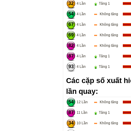
32
4 Lần
Tăng 1
54
4 Lần
Không tăng
67
4 Lần
Không tăng
69
4 Lần
Không tăng
82
4 Lần
Không tăng
87
4 Lần
Tăng 1
93
4 Lần
Tăng 1
Các cặp số xuất hi
lần quay:
54
12 Lần
Không tăng
87
11 Lần
Tăng 1
34
10 Lần
Không tăng