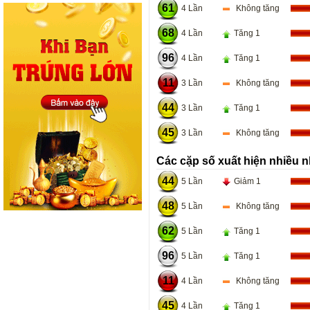
61
4 Lần
Không tăng
68
4 Lần
Tăng 1
96
4 Lần
Tăng 1
11
3 Lần
Không tăng
44
3 Lần
Tăng 1
45
3 Lần
Không tăng
Các cặp số xuất hiện nhiều n
44
5 Lần
Giảm 1
48
5 Lần
Không tăng
62
5 Lần
Tăng 1
96
5 Lần
Tăng 1
11
4 Lần
Không tăng
45
4 Lần
Tăng 1