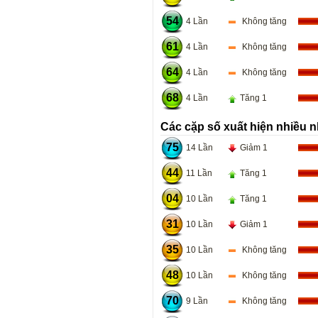
54
4 Lần
Không tăng
61
4 Lần
Không tăng
64
4 Lần
Không tăng
68
4 Lần
Tăng 1
Các cặp số xuất hiện nhiều n
75
14 Lần
Giảm 1
44
11 Lần
Tăng 1
04
10 Lần
Tăng 1
31
10 Lần
Giảm 1
35
10 Lần
Không tăng
48
10 Lần
Không tăng
70
9 Lần
Không tăng