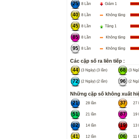
25
8 Lần
Giảm 1
40
8 Lần
Không tăng
45
8 Lần
Tăng 1
85
8 Lần
Không tăng
95
8 Lần
Không tăng
Các cặp số ra liên tiếp :
44
68
(3 Ngày) (3 lần)
(3 Ngà
72
96
(2 Ngày) (2 lần)
(2 Ngà
Những cặp số không xuất hiệ
21
37
28 lần
27 l
51
87
21 lần
19 l
02
19
14 lần
13 l
41
06
12 lần
11 l