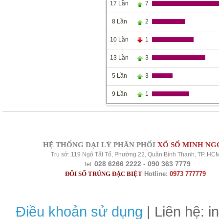
17 Lần
7
8 Lần
2
10 Lần
1
13 Lần
3
5 Lần
3
9 Lần
1
HỆ THỐNG ĐẠI LÝ PHÂN PHỐI
XỔ SỐ MINH NG
Trụ sở: 119 Ngô Tất Tố, Phường 22, Quận Bình Thạnh, TP. HC
028 6266 2222 - 090 363 7779
Tel:
ĐỔI SỐ TRÚNG ĐẶC BIỆT
Hotline:
0973 777779
Điều khoản sử dụng
| Liên hệ: 