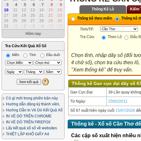
3
4
5
6
7
8
9
Thống Kê Lô
Kiểm 
10
11
12
13
14
15
16
17
18
19
20
21
22
23
Thống kê theo miền
Thống kê th
24
25
26
27
28
29
30
31
1
2
3
4
5
6
Tỉnh/TP:
Hôm nay
Tra Cứu:
Theo Lô
Đấu Đ
Tra Cứu Kết Quả Xổ Số
Chọn tỉnh, nhập dãy số (đối tư
Miền
Tỉnh
Đầu đuôi
4 chữ số), chọn tra cứu theo lô
"Xem thống kê" để truy vấn.
Thống kê Gan cực đại dãy số 67
Gan Cực Đại:
39 Lần quay không 
Có gì mới trong phiên bản này
Từ Ngày:
23/02/2011
Hướng dẫn đăng ký thành viên,
in vé dò
Hướng Dẫn In Vé Dò Kết Quả Xổ
Số 67 xuất hiện ngày cuối
15/07/2026
đế
Số
IN VÉ DÒ TRÊN CHROME
IN VÉ DÒ TRÊN FIREFOX
Thống kê - Xổ số Cần Thơ đế
Lấy kết quả xổ số về websites
của bạn
THIẾT LẬP KHỔ GIẤY A4
Các cặp số xuất hiện nhiều n