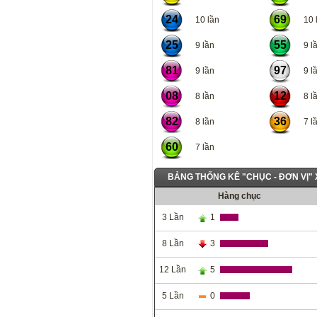
24
69
10 lần
10 l
25
55
9 lần
9 lầ
81
97
9 lần
9 lầ
08
12
8 lần
8 lầ
82
36
8 lần
7 lầ
60
7 lần
BẢNG THỐNG KÊ "CHỤC - ĐƠN VỊ"
Hàng chục
3 Lần
1
8 Lần
3
12 Lần
5
5 Lần
0