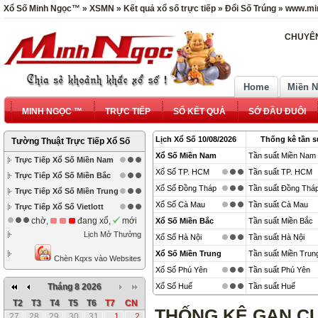
Xổ Số Minh Ngọc™ » XSMN » Kết quả xổ số trực tiếp » Đổi Số Trúng » www.mi
CHUYÊN
Home
Miền 
MINH NGỌC ™
TRỰC TIẾP
SỔ KẾT QUẢ
SỚ ĐẦU ĐUÔI
Lịch Xổ Số 10/08/2026
Thống kê tần s
Tường Thuật Trực Tiếp Xổ Số
Xổ Số Miền Nam
Tần suất Miền Nam
Trực Tiếp Xổ Số Miền Nam
Xổ Số TP. HCM
Tần suất TP. HCM
Trực Tiếp Xổ Số Miền Bắc
Xổ Số Đồng Tháp
Tần suất Đồng Thá
Trực Tiếp Xổ Số Miền Trung
Xổ Số Cà Mau
Tần suất Cà Mau
Trực Tiếp Xổ Số Vietlott
chờ,
đang xổ,
mới
Xổ Số Miền Bắc
Tần suất Miền Bắc
Lịch Mở Thưởng
Xổ Số Hà Nội
Tần suất Hà Nội
Xổ Số Miền Trung
Tần suất Miền Trun
Chèn Kqxs vào Websites
Xổ Số Phú Yên
Tần suất Phú Yên
Tháng 8 2026
Xổ Số Huế
Tần suất Huế
T2
T3
T4
T5
T6
T7
CN
THỐNG KÊ GAN CỰ
27
28
29
30
31
1
2