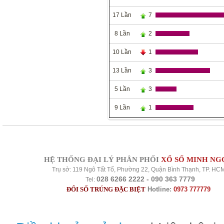
17 Lần
7
8 Lần
2
10 Lần
1
13 Lần
3
5 Lần
3
9 Lần
1
HỆ THỐNG ĐẠI LÝ PHÂN PHỐI
XỔ SỐ MINH NG
Trụ sở: 119 Ngô Tất Tố, Phường 22, Quận Bình Thạnh, TP. HC
028 6266 2222 - 090 363 7779
Tel:
ĐỔI SỐ TRÚNG ĐẶC BIỆT
Hotline:
0973 777779