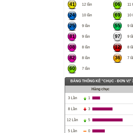
41
06
12 lần
11 l
24
69
10 lần
10 l
25
55
9 lần
9 lầ
81
97
9 lần
9 lầ
08
12
8 lần
8 lầ
82
36
8 lần
7 lầ
60
7 lần
BẢNG THỐNG KÊ "CHỤC - ĐƠN VỊ"
Hàng chục
3 Lần
1
8 Lần
3
12 Lần
5
5 Lần
0