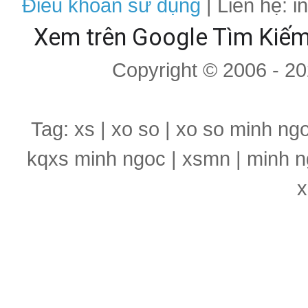
Điều khoản sử dụng
| Liên hệ: 
Xem trên Google Tìm Kiế
Copyright © 2006 - 2
Tag: xs | xo so | xo so minh ng
kqxs minh ngoc | xsmn | minh n
x